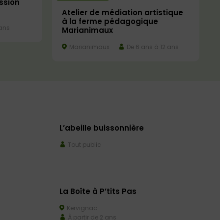
ission
Atelier de médiation artistique
à la ferme pédagogique
ans
Marianimaux
Marianimaux
De 6 ans à 12 ans
L’abeille buissonnière
Tout public
La Boîte à P’tits Pas
Kervignac
À partir de 2 ans