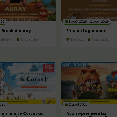
026
1 août 2026 > 2 août 2026
Break à Auray
Fête de Lughnasad
’Athéna
Sortie ados
Equi’Luz
Tout public
2026
2 août 2026
remière Le Corset au
Avant-première La