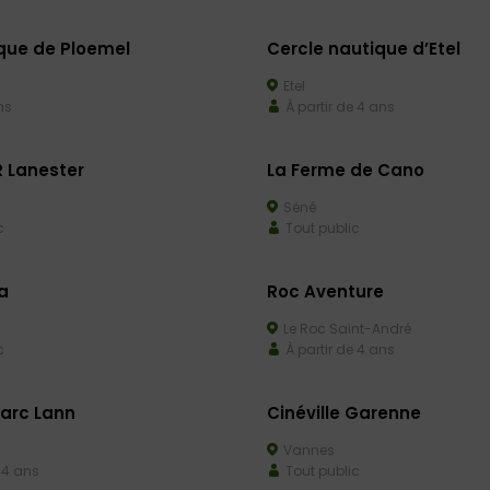
que de Ploemel
Cercle nautique d’Etel
Etel
ns
À partir de 4 ans
 Lanester
La Ferme de Cano
Séné
c
Tout public
a
Roc Aventure
Le Roc Saint-André
c
À partir de 4 ans
Parc Lann
Cinéville Garenne
Vannes
 4 ans
Tout public