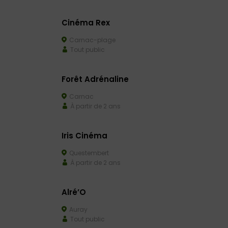
Cinéma Rex
Carnac-plage
Tout public
Forêt Adrénaline
Carnac
À partir de 2 ans
Iris Cinéma
Questembert
À partir de 2 ans
Alré’O
Auray
Tout public