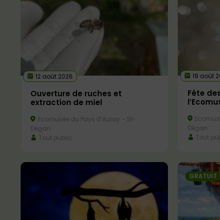
19 août 
12 août 2026
Fête des
Ouverture de ruches et
l’Ecomu
extraction de miel
Ecomusé
Ecomusée du Pays d’Auray – St-
Dégan
Dégan
Tout pub
Tout public
GRATUIT