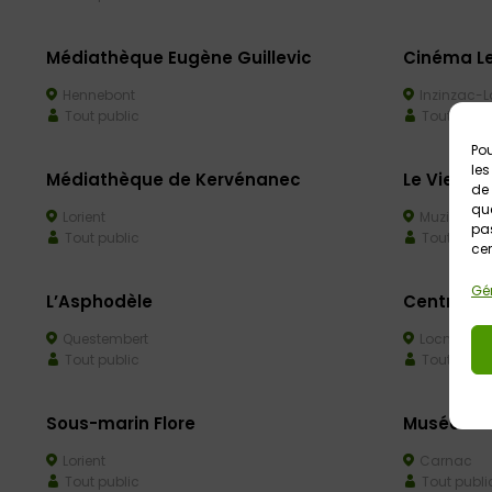
Médiathèque Eugène Guillevic
Cinéma Le
Hennebont
Inzinzac-L
Tout public
Tout publi
Pou
les
Médiathèque de Kervénanec
Le Vieux 
de 
que
Lorient
Muzillac
pas
Tout public
Tout publi
cer
Gér
L’Asphodèle
Centre aq
Questembert
Locminé
Tout public
Tout publi
Sous-marin Flore
Musée de 
Lorient
Carnac
Tout public
Tout publi