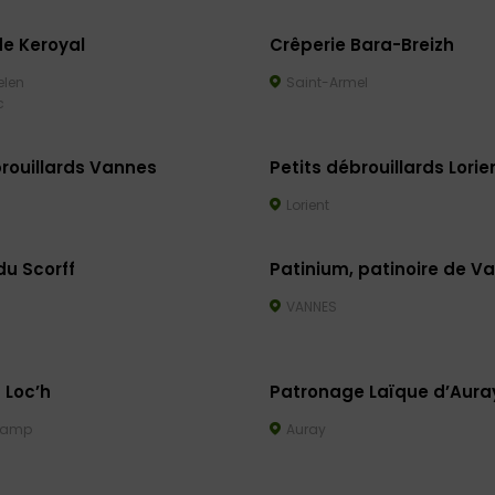
de Keroyal
Crêperie Bara-Breizh
len
Saint-Armel
c
brouillards Vannes
Petits débrouillards Lorie
Lorient
du Scorff
Patinium, patinoire de V
VANNES
 Loc’h
Patronage Laïque d’Aura
hamp
Auray