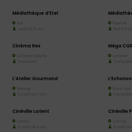
Médiathèque d’Etel
Médiathè
Etel
Ploemel
Jusqu'à 12 ans
De 3 à 9 a
Cinéma Rex
Méga CGR
Le Palais, Belle île
Lanester
Tout public
Tout publi
L’Atelier Gourmand
L’Echonov
Plescop
Saint-Avé
À partir de 7 ans
Tout publi
Cinéville Lorient
Cinéville 
Lorient
Vannes
À partir de 4 ans
À partir de