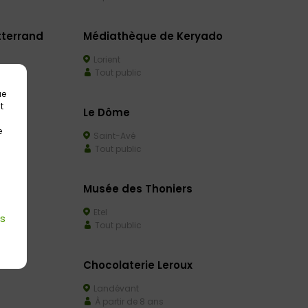
tterrand
Médiathèque de Keryado
Lorient
Tout public
ue
t
Le Dôme
e
Saint-Avé
Tout public
Musée des Thoniers
Etel
es
Tout public
Chocolaterie Leroux
Landévant
À partir de 8 ans