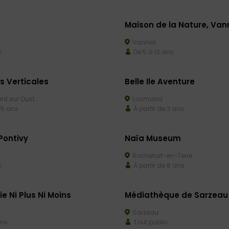
Maison de la Nature, Van
Vannes
c
De 5 à 12 ans
 Verticales
Belle Ile Aventure
nt sur Oust
Locmaria
 5 ans
À partir de 3 ans
Pontivy
Naïa Museum
Rochefort-en-Terre
c
À partir de 8 ans
 Ni Plus Ni Moins
Médiathèque de Sarzeau
Sarzeau
ans
Tout public