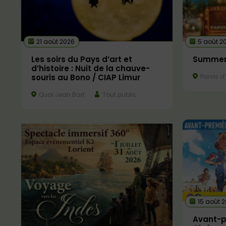
21 août 2026
5 août 2
Les soirs du Pays d’art et
Summer 
d’histoire : Nuit de la chauve-
souris au Bono / CIAP Limur
Parvis d
Quai Jean Bart
Tout public
15 août 
Avant-p