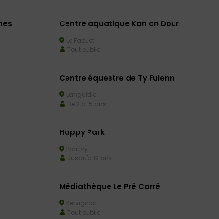
nes
Centre aquatique Kan an Dour
Le Faouët
Tout public
Centre équestre de Ty Fulenn
Languidic
De 2 à 15 ans
Happy Park
Pontivy
Jusqu'à 12 ans
Médiathèque Le Pré Carré
Kervignac
Tout public