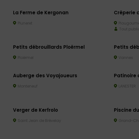
La Ferme de Kergonan
Crêperie 
Pluneret
Plougoume
Tout publi
Petits débrouillards Ploërmel
Petits dé
Ploërmel
Vannes
Auberge des Voyajoueurs
Patinoire 
Monteneuf
LANESTER
Verger de Kerfrolo
Piscine du
Saint Jean de Brévelay
Grand-C