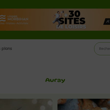
 plans
Auray