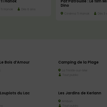
Ti Hanok
Pat’Patrouille : Le film M
Dino
Ti Hanok
Dès 6 ans
Cinéma Ti Hanok
Dès 3 
e Bois d’Amour
Camping de la Plage
c
La Trinité-sur-Mer
Tout public
 Loupiots du Lac
Les Jardins de Kerlann
Ambon
ns
Tout public