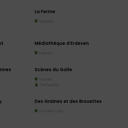
La Ferme
Sarzeau
nt
Médiathèque d’Erdeven
Erdeven
annes
Scènes du Golfe
Vannes
Tout public
y
Des Graines et des Brouettes
La Vraie-Croix