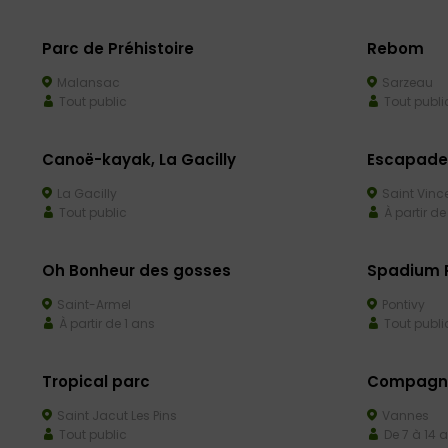
Parc de Préhistoire
Rebom
Malansac
Sarzeau
Tout public
Tout publi
Canoë-kayak, La Gacilly
Escapades
La Gacilly
Saint Vince
Tout public
À partir de
Oh Bonheur des gosses
Spadium 
Saint-Armel
Pontivy
À partir de 1 ans
Tout publi
Tropical parc
Compagnie
Saint Jacut Les Pins
Vannes
Tout public
De 7 à 14 