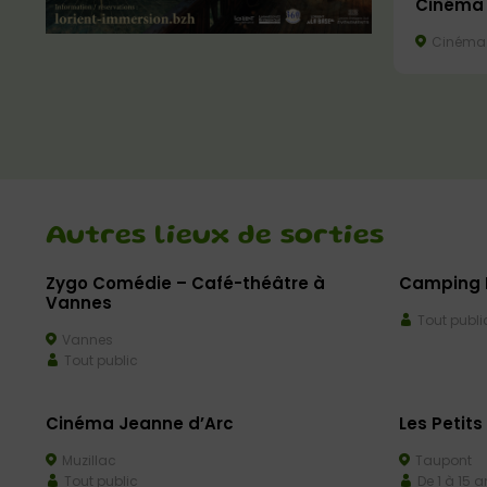
Cinéma 
Cinéma 
Autres lieux de sorties
Zygo Comédie – Café-théâtre à
Camping L
Vannes
Tout publi
Vannes
Tout public
Cinéma Jeanne d’Arc
Les Petits
Muzillac
Taupont
Tout public
De 1 à 15 a