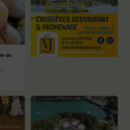
ée du
 St-