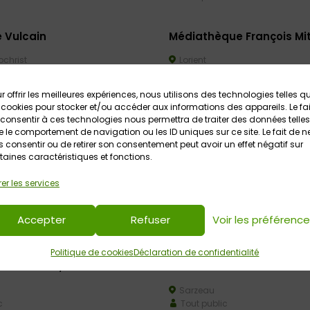
 Vulcain
Médiathèque François Mi
ochrist
Lorient
c
Tout public
r offrir les meilleures expériences, nous utilisons des technologies telles q
 cookies pour stocker et/ou accéder aux informations des appareils. Le fai
Couvent
Le Forum
consentir à ces technologies nous permettra de traiter des données telles
 le comportement de navigation ou les ID uniques sur ce site. Le fait de n
Nivillac
 consentir ou de retirer son consentement peut avoir un effet négatif sur
c
Tout public
taines caractéristiques et fonctions.
er les services
uatique Aqua’Lud
Le Patiau
Saint-Jean-La-Poterie
Accepter
Refuser
Voir les préférenc
c
Tout public
Politique de cookies
Déclaration de confidentialité
Préhistoire, Carnac
Ferme de Suscinio
Sarzeau
c
Tout public