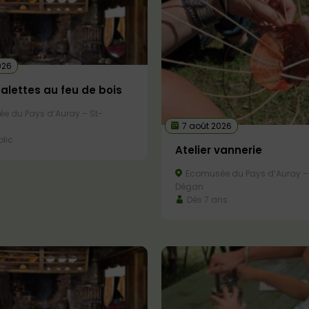
026
galettes au feu de bois
e du Pays d’Auray – St-
7 août 2026
lic
Atelier vannerie
Ecomusée du Pays d’Auray –
Dégan
Dès 7 ans