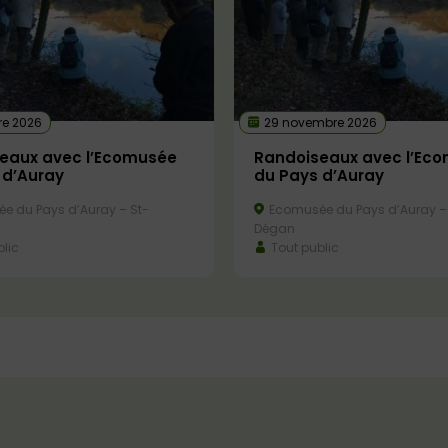
re 2026
29 novembre 2026
eaux avec l’Ecomusée
Randoiseaux avec l’Ec
 d’Auray
du Pays d’Auray
e du Pays d’Auray – St-
Ecomusée du Pays d’Auray –
Dégan
lic
Tout public