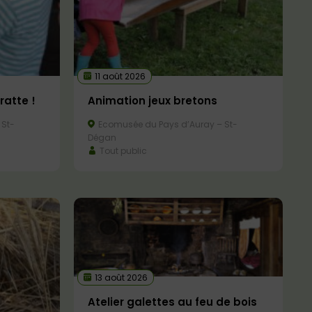
11 août 2026
ratte !
Animation jeux bretons
 St-
Ecomusée du Pays d’Auray – St-
Dégan
Tout public
13 août 2026
Atelier galettes au feu de bois