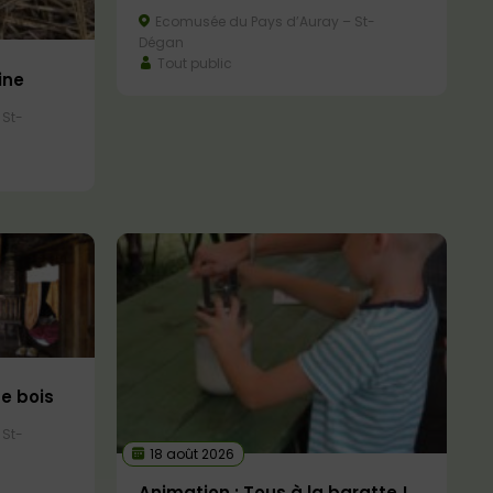
Ecomusée du Pays d’Auray – St-
Dégan
Tout public
rine
 St-
de bois
 St-
18 août 2026
Animation : Tous à la baratte !