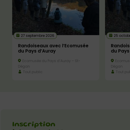
27 septembre 2026
25 octob
Randoiseaux avec l’Ecomusée
Randois
du Pays d’Auray
du Pays
Ecomusée du Pays d’Auray – St-
Ecomusé
Dégan
Dégan
Tout public
Tout pub
Inscription