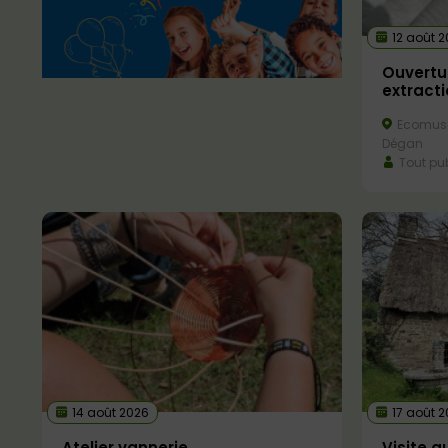
12 août 
Ouvertu
extracti
Ecomusé
Dégan
Tout pub
14 août 2026
17 août 2
Atelier vannerie
Visite 