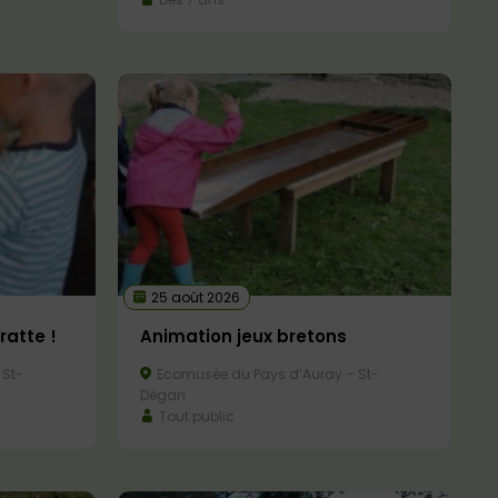
25 août 2026
ratte !
Animation jeux bretons
 St-
Ecomusée du Pays d’Auray – St-
Dégan
Tout public