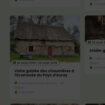
Tout pub
24 août 
Atelier 
Ecomusé
24 août 2026 > 30 août 2026
Dégan
Tout pub
Visite guidée des chaumières à
l’Ecomusée du Pays d’Auray
Ecomusée du Pays d’Auray – St-
Dégan
Tout public