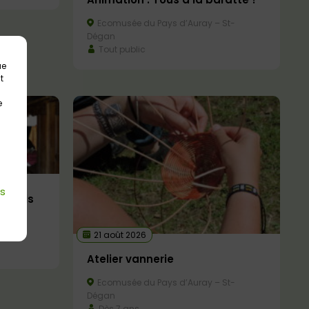
Ecomusée du Pays d’Auray – St-
Dégan
Tout public
ue
t
e
es
de bois
 St-
21 août 2026
Atelier vannerie
Ecomusée du Pays d’Auray – St-
Dégan
Dès 7 ans