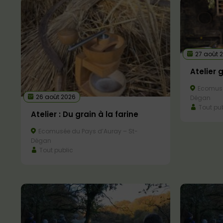
27 août 
Atelier 
Ecomusé
26 août 2026
Dégan
Tout pub
Atelier : Du grain à la farine
Ecomusée du Pays d’Auray – St-
Dégan
Tout public