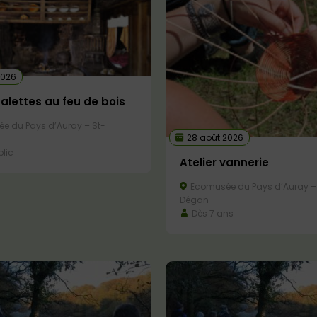
2026
galettes au feu de bois
e du Pays d’Auray – St-
28 août 2026
lic
Atelier vannerie
Ecomusée du Pays d’Auray –
Dégan
Dès 7 ans