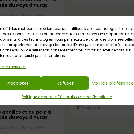
sée du Pays d’Auray
e du Pays d’Auray – St-
lic
r offrir les meilleures expériences, nous utilisons des technologies telles q
 cookies pour stocker et/ou accéder aux informations des appareils. Le fai
consentir à ces technologies nous permettra de traiter des données telles
 le comportement de navigation ou les ID uniques sur ce site. Le fait de n
 consentir ou de retirer son consentement peut avoir un effet négatif sur
taines caractéristiques et fonctions.
er les services
20 août 2026
Accepter
Refuser
Voir les préférenc
Atelier galettes au feu 
Ecomusée du Pays d’Auray –
Politique de cookies
Déclaration de confidentialité
2026
Dégan
Tout public
 abeilles et du pain à
sée du Pays d’Auray
e du Pays d’Auray – St-