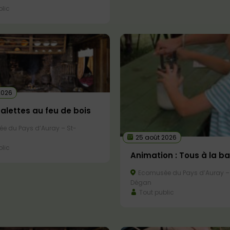
lic
2026
galettes au feu de bois
e du Pays d’Auray – St-
25 août 2026
lic
Animation : Tous à la ba
Ecomusée du Pays d’Auray –
Dégan
Tout public