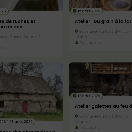
2026
12 août 2026
re de ruches et
Atelier : Du grain à la fa
on de miel
Ecomusée du Pays d’Auray –
e du Pays d’Auray – St-
Dégan
Tout public
lic
17 août 2026
Atelier galettes au feu 
Ecomusée du Pays d’Auray –
026 > 23 août 2026
Dégan
Tout public
guidée des chaumières à