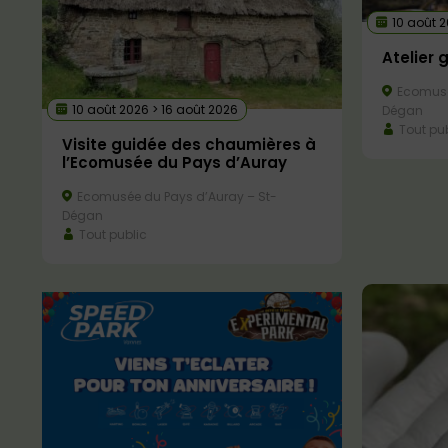
10 août 
Atelier 
Ecomusé
10 août 2026 > 16 août 2026
Dégan
Tout pub
Visite guidée des chaumières à
l’Ecomusée du Pays d’Auray
Ecomusée du Pays d’Auray – St-
Dégan
Tout public