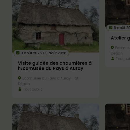
6 août 2
Atelier 
Ecomusé
3 août 2026 > 9 août 2026
Dégan
Tout pub
Visite guidée des chaumières à
l’Ecomusée du Pays d’Auray
Ecomusée du Pays d’Auray – St-
Dégan
Tout public