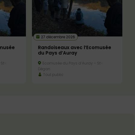
27 décembre 2026
omusée
Randoiseaux avec l’Ecomusée
du Pays d’Auray
 St-
Ecomusée du Pays d’Auray – St-
Dégan
Tout public