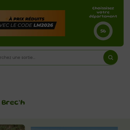
Choissisez
votre
département
56
 Brec’h