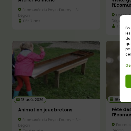
l’Ecomu
Ecomusée du Pays d’Auray – St-
Ecomusé
Dégan
Dégan
Dès 7 ans
Tout pub
Pou
les
de 
que
pas
cer
Gér
19 août 
18 août 2026
Fête des
Animation jeux bretons
l’Ecomu
Ecomusée du Pays d’Auray – St-
Ecomusé
Dégan
Dégan
Tout public