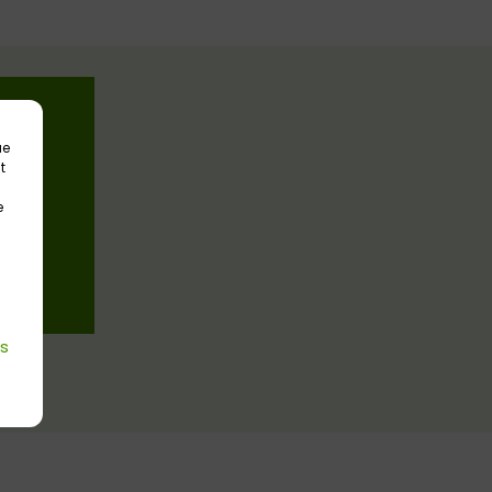
ue
t
e
es