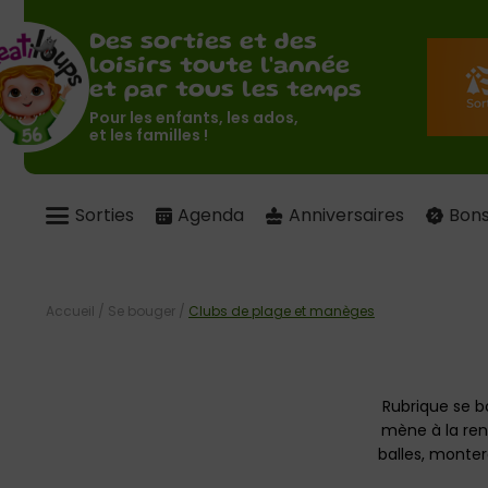
Des sorties et des
loisirs toute l'année
et par tous les temps
Pour les enfants, les ados,
et les familles !
Sorties
Agenda
Anniversaires
Bons
Accueil
/
Se bouger
/
Clubs de plage et manèges
Rubrique se b
mène à la renc
balles, monter