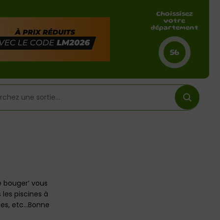
Choissisez
votre
département
56
e bouger’ vous
 les piscines à
gues, etc…Bonne