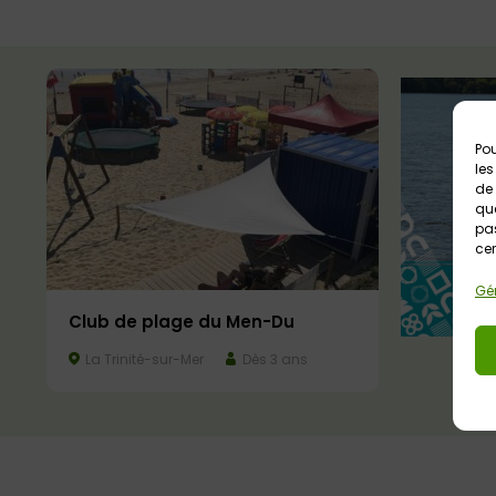
Pou
les
de 
que
pas
cer
Gér
Club de plage du Men-Du
La Trinité-sur-Mer
Dès 3 ans