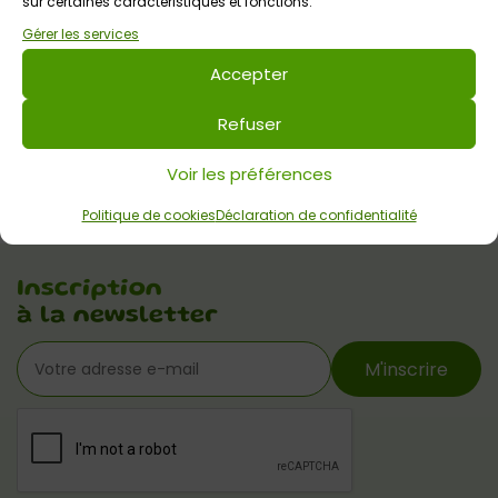
sur certaines caractéristiques et fonctions.
Gérer les services
Accepter
Autres lieux de sorties
Campings
Refuser
Camping Le Bois
Camping de la Plage
d’Amour
Voir les préférences
La Trinité-sur-Mer
Tout public
Tout public
Politique de cookies
Déclaration de confidentialité
Inscription
à la newsletter
M'inscrire