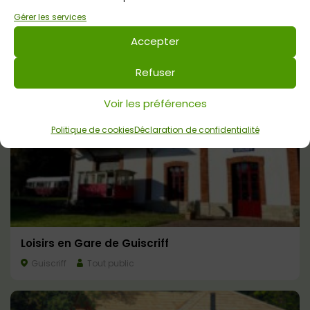
Gérer les services
Camping *** Le Petit Bois à Camors / Camping
Insolite
Accepter
Camors
Tout public
Refuser
Voir les préférences
Politique de cookies
Déclaration de confidentialité
Loisirs en Gare de Guiscriff
Guiscriff
Tout public