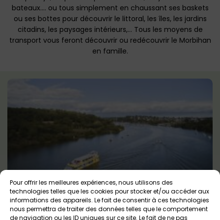
bateaux…. ou tous simplement en chaussant ses baskets
ou ses bottes pour découvrir le littoral, les îles, les jardins
citadins, les paysages intérieurs,… Tous les moyens de
transport vous feront découvrir ou redécouvrir le Morbihan
en famille.
Pour offrir les meilleures expériences, nous utilisons des
Les Vedettes Jaunes
technologies telles que les cookies pour stocker et/ou accéder aux
informations des appareils. Le fait de consentir à ces technologies
Arzal
Tout public
nous permettra de traiter des données telles que le comportement
de navigation ou les ID uniques sur ce site. Le fait de ne pas