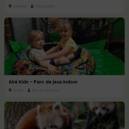
Vannes
Tout public
Alré Kids – Parc de jeux Indoor
Auray
De 1 an à 12 ans