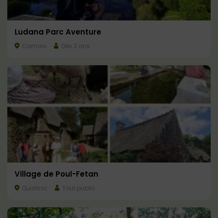
Ludana Parc Aventure
Camors
Dès 2 ans
Village de Poul-Fetan
Quistinic
Tout public