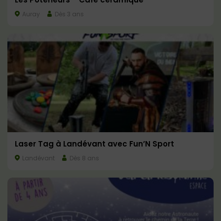
Auray
Dès 3 ans
Laser Tag à Landévant avec Fun’N Sport
Landévant
Dès 8 ans