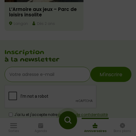
L’Armoire aux jeux – Parc de
loisirs insolite
Langon
Dès 2 ans
Inscription
à la newsletter
M'inscrire
J'ai lu et j'accepte notre
politique de confidentialité
Suivez nos
Sorties
Agenda
Anniversaires
Bons plans