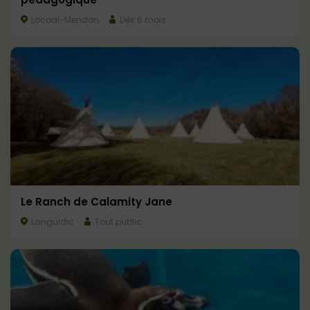
Locoal-Mendon
Dès 6 mois
Le Ranch de Calamity Jane
Languidic
Tout public