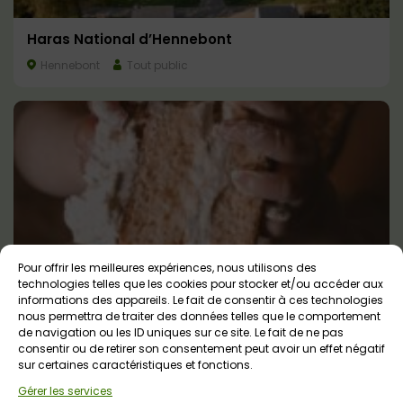
Haras National d’Hennebont
Hennebont
Tout public
Pour offrir les meilleures expériences, nous utilisons des
technologies telles que les cookies pour stocker et/ou accéder aux
informations des appareils. Le fait de consentir à ces technologies
L’Atelier Créateur d’Images – Photographe
nous permettra de traiter des données telles que le comportement
itinérante
de navigation ou les ID uniques sur ce site. Le fait de ne pas
Morbihan
Tout public
consentir ou de retirer son consentement peut avoir un effet négatif
sur certaines caractéristiques et fonctions.
Gérer les services