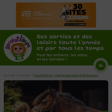
Des sorties et des
loisirs toute l'année
et par tous les temps
Pour les enfants, les ados,
et les familles !
56
Accueil
/
Balades
/
Equit’Anime – Ferme équestre à Malansac