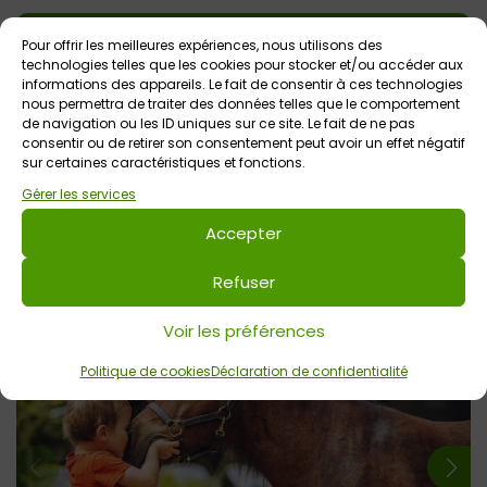
L'info des pros
Pour offrir les meilleures expériences, nous utilisons des
technologies telles que les cookies pour stocker et/ou accéder aux
-Equit’Anime accueille les groupes à la ferme équestre
informations des appareils. Le fait de consentir à ces technologies
à Malansac, sur réservation (centres de loisirs,
nous permettra de traiter des données telles que le comportement
écoles…).
de navigation ou les ID uniques sur ce site. Le fait de ne pas
consentir ou de retirer son consentement peut avoir un effet négatif
-Equit’Anime se déplace également au sein de vos
sur certaines caractéristiques et fonctions.
écoles et crèches pour des ateliers découverte des
équidés.
Gérer les services
Prestations sur réservation et sur devis / Déplacements
Accepter
dans un périmètre de 40km autour de Malansac.
Refuser
Voir tout
Évènements
à venir
Voir les préférences
Politique de cookies
Déclaration de confidentialité