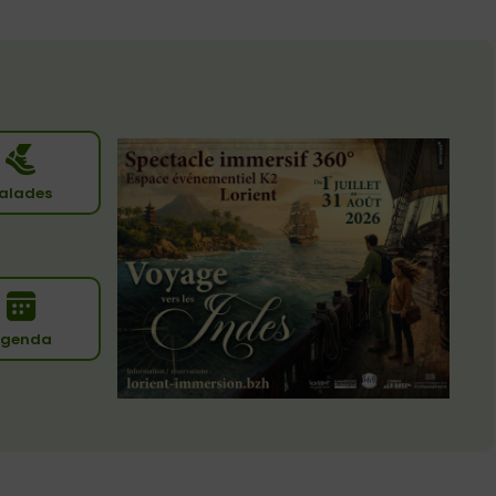
alades
genda