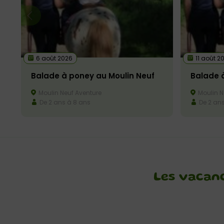
6 août 2026
11 août 2
Balade à poney au Moulin Neuf
Balade 
Moulin Neuf Aventure
Moulin N
De 2 ans à 8 ans
De 2 ans
Les vacanc