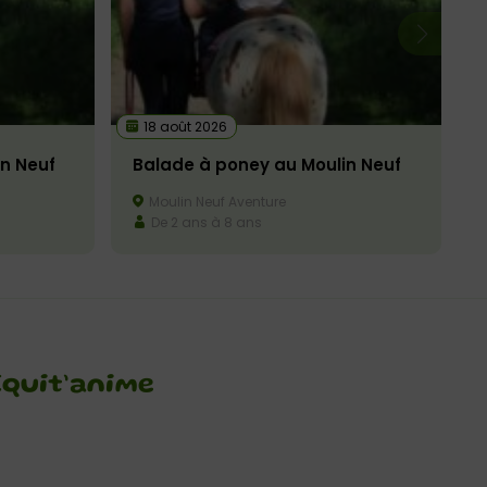
18 août 2026
n Neuf
Balade à poney au Moulin Neuf
Moulin Neuf Aventure
De 2 ans à 8 ans
Equit’anime