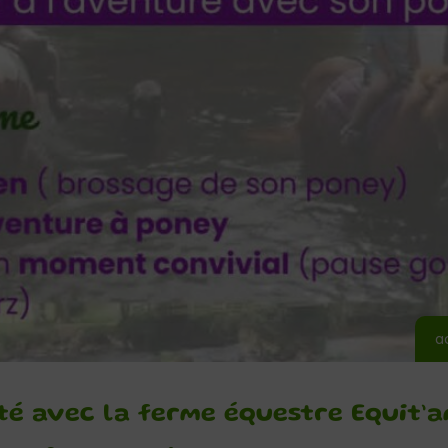
a
té avec la ferme équestre Equit’