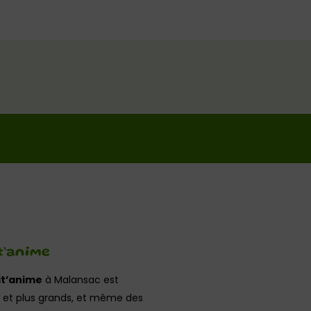
t’anime
it’anime
à Malansac est
s et plus grands, et même des