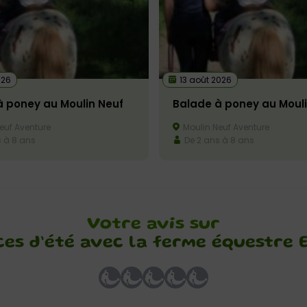
026
13 août 2026
à poney au Moulin Neuf
Balade à poney au Mouli
euf Aventure
Moulin Neuf Aventure
 à 8 ans
De 2 ans à 8 ans
Votre avis sur
es d’été avec la ferme équestre 