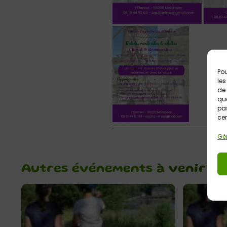
Pou
les
de 
que
pas
cer
Gér
Autres événements
à venir