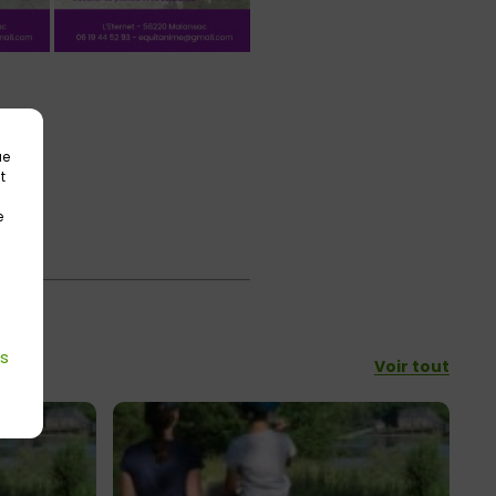
ue
t
e
es
Voir tout