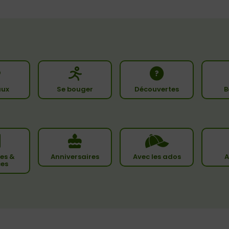
ux
Se bouger
Découvertes
B
es &
Anniversaires
Avec les ados
A
ces