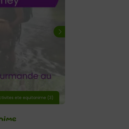
ctivites ete equitanime (3)
anime