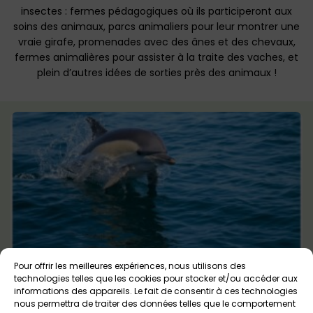
insectes : fermes pédagogiques où ils participeront aux
soins des animaux, parcs animaliers pour leur montrer une
vraie girafe, promenades avec des ânes et des chevaux,
fermes animalières pour assister à la traite des vaches, et
plein d’autres idées de sorties près des animaux !
Pour offrir les meilleures expériences, nous utilisons des
Faune Océan – Croisières à la rencontre des
technologies telles que les cookies pour stocker et/ou accéder aux
dauphins et autres espèces marines
informations des appareils. Le fait de consentir à ces technologies
Locmariaquer, Arzon, Lorient
Dès 6 ans
nous permettra de traiter des données telles que le comportement