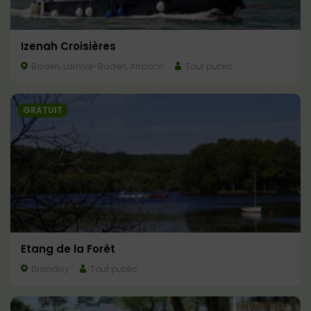
Izenah Croisières
Baden, Larmor-Baden, Arradon
Tout public
GRATUIT
Etang de la Forêt
Brandivy
Tout public