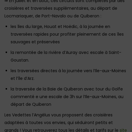
⇛ En juillet et en août, ces circuits sont complétés par des
croisières et traversées supplémentaires, au départ de
Locmariaquer, de Port-Navalo ou de Quiberon :
les îles du large, Houat et Hoëdic, à la journée en
traversées rapides pour profiter pleinement de ces îles
sauvages et préservées
la remontée de la rivière d’Auray avec escale à Saint-
Goustan.
les traversées directes à la journée vers l’Ile-aux-Moines
et l’île d’Arz.
la traversée de la Baie de Quiberon avec tour du Golfe
commenté e une escale de 3h sur l’Ile-aux-Moines, au
départ de Quiberon
Les Vedettes l’Angélus vous proposent des croisières
adaptées à toutes vos envies, qui séduiront petits et
grands ! Vous retrouverez tous les détails et tarifs sur le
site