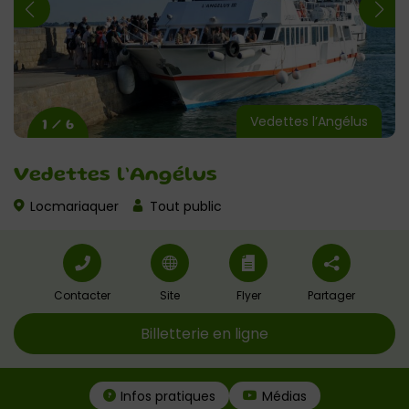
Vedettes l’Angélus
1 / 6
Vedettes l’Angélus
Locmariaquer
Tout public
Contacter
Site
Flyer
Partager
Billetterie en ligne
Infos pratiques
Médias