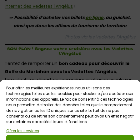
internet des Vedettes l’Angélus
!
⇛
Possibilité d’acheter vos billets
en ligne
, au guichet,
ainsi que dans les offices de tourisme du territoire
Photos via les Vedettes l’Angélus
BON PLAN ! Gagnez votre croisière avec les Vedettes
l’Angélus
Tentez de remporter un
bon cadeau pour découvrir le
Golfe du Morbihan avec les Vedettes l’Angélus
,
formule 4 : au départ de Locmariaquer et avec escale sur
l’île aux Moines !
Pour offrir les meilleures expériences, nous utilisons des
technologies telles que les cookies pour stocker et/ou accéder aux
Pour participer, complétez le formulaire ci-après jusqu’au
informations des appareils. Le fait de consentir à ces technologies
nous permettra de traiter des données telles que le comportement
31 mai 2026 minuit ! Bon valable pour une personne (valeur
de navigation ou les ID uniques sur ce site. Le fait de ne pas
26.50€) ! Le nom du gagnant sera publié ici et il recevra
consentir ou de retirer son consentement peut avoir un effet négatif
sur certaines caractéristiques et fonctions.
son bon cadeau par courrier.
Gérer les services
Jeu Terminé ! Félicitations à Louis Evanno, Ingrid Lainée !