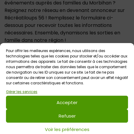
événements auprès des familles du Morbihan ?
Rejoignez notre réseau en devenant annonceur sur
Récréatiloups 56 ! Remplissez le formulaire ci-
dessous pour recevoir toutes les informations
nécessaires. Ensemble, dynamisons les sorties en
famille dans notre région !
Prénom et nom*
Pour offrir les meilleures expériences, nous utilisons des
technologies telles que les cookies pour stocker et/ou accéder aux
informations des appareils. Le fait de consentir à ces technologies
nous permettra de traiter des données telles que le comportement
de navigation ou les ID uniques sur ce site. Le fait de ne pas
Adresse e-mail*
consentir ou de retirer son consentement peut avoir un effet négatif
sur certaines caractéristiques et fonctions.
Gérer les services
Objet*
Accepter
Refuser
Message
Voir les préférences