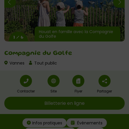
Houat en famille avec la Compagnie
du Golfe
1 / 6
Compagnie du Golfe
Vannes
Tout public
Contacter
Site
Flyer
Partager
Billetterie en ligne
Infos pratiques
Évènements