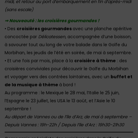
midi, et retour au port d’embarquement en fin d’après-midi
(sans escale)
⇒ Nouveauté : les croisières gourmandes !
• Des
croisières gourmandes
avec une planche apéritive
concoctée par
Délicatessen
, accompagnée d’une boisson,
à savourer tout au long de votre balade dans le Golfe du
Morbihan, les jeudis de l’été en soirée, de mai à septembre.
• Et une fois par mois, place à la
croisière à thème
: des
croisières conviviales pour découvrir le Golfe du Morbihan
et voyager vers des contrées lointaines, avec un
buffet et
de la musique à thème
à bord !
Au programme : le Mexique le 28 mai, l’Italie le 25 juin,
l’Espagne le 23 juillet, les USA le 13 août, et l’Asie le 10
septembre !
Au départ de Vannes ou de l’île d’Arz, de mai à septembre –
Depuis Vannes : 19h-22h / Depuis l’île d’Arz : 19h30-21h30