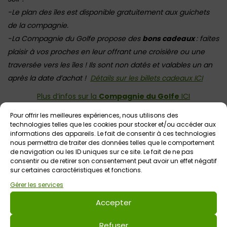
-Le plan des îles est disponible gratuitement aux guichets
de la compagnie.
-La Compagnie du Golfe propose des
bons cadeaux
: faites
plaisir à vos proches en leur offrant une croisière ou une
traversée vers les îles ! Ils sont non datés et valables un an
après la date d’achat !
Détails sur les billets cadeaux ICI
Plus d’infos sur la
Compagnie du Golfe
ICI
Pour offrir les meilleures expériences, nous utilisons des
technologies telles que les cookies pour stocker et/ou accéder aux
L'info des pros
informations des appareils. Le fait de consentir à ces technologies
nous permettra de traiter des données telles que le comportement
Il est possible de privatiser les navires pour un
de navigation ou les ID uniques sur ce site. Le fait de ne pas
événement, un groupe, ou encore une sortie
consentir ou de retirer son consentement peut avoir un effet négatif
particulière. Il est également possible de fêter un
sur certaines caractéristiques et fonctions.
anniversaire sur le bateau.Modalités et tarifs sur
Gérer les services
demande par mail à contact@compagnie-du-golfe.fr
Accepter
Voir tout
Évènements
à venir
Refuser