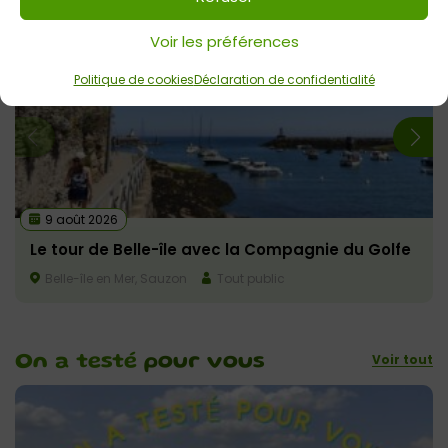
Voir les préférences
Politique de cookies
Déclaration de confidentialité
9 août 2026
Le tour de Belle-île avec la Compagnie du Golfe
Belle-île en Mer, Sauzon
Tout public
Voir tout
On a testé
pour vous