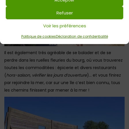
Refuser
Voir les préférences
Politique de cookies
Déclaration de confidentialité
Il est également très agréable de se balader et de se
perdre dans les ruelles fleuries du bourg, où vous trouverez
toutes les commoditées : épicerie et divers restaurants
(
hors-saison, vérifier les jours d’ouverture
)… et vous finirez
par rejoindre la mer, car sur une île c’est bien connu, tous
les chemins finissent par mener à la mer !