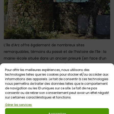
L’île d’Arz offre également de nombreux sites
remarquables, témoins du passé et de l’histoire de l’île : la
mairie-école située dans un ancien prieuré (en face d’un
espace vert et d’une
aire de jeux
), le site mégalithique de
Pour offrir les meilleures expériences, nous utilisons des
Lious, le Moulin à Marée de Berno, le Manoir de Kernoël
technologies telles que les cookies pour stocker et/ou accéder aux
(photo ci-dessus).
informations des appareils. Le fait de consentir à ces technologies
nous permettra de traiter des données telles que le comportement
de navigation ou les ID uniques sur ce site. Le fait de ne pas
consentir ou de retirer son consentement peut avoir un effet négatif
sur certaines caractéristiques et fonctions.
Gérer les services
Accepter