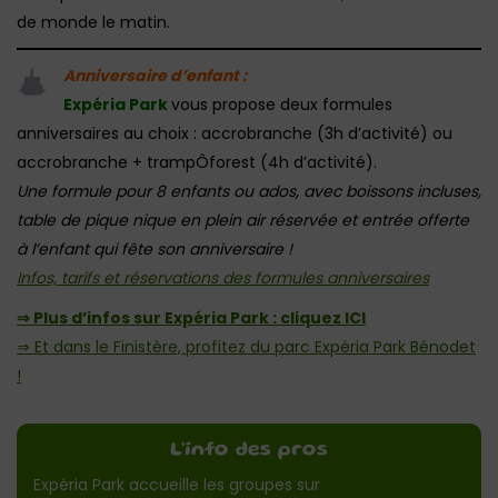
de monde le matin.
Anniversaire d’enfant :
Expéria Park
vous propose deux formules
anniversaires au choix : accrobranche (3h d’activité) ou
accrobranche + trampÔforest (4h d’activité).
Une formule pour 8 enfants ou ados, avec boissons incluses,
table de pique nique en plein air réservée et entrée offerte
à l’enfant qui fête son anniversaire !
Infos, tarifs et réservations des formules anniversaires
⇒ Plus d’infos sur Expéria Park : cliquez ICI
⇒ Et dans le Finistère, profitez du parc Expéria Park Bénodet
!
L'info des pros
Expéria Park accueille les groupes sur