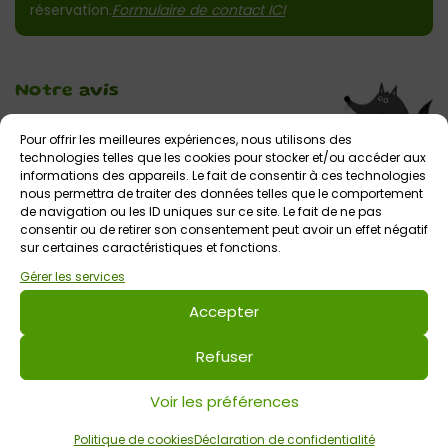
réservation.
Formulaire de contact ICI
Notre
avis
« Les tyroliennes elles sont trop bien, et en
Pour offrir les meilleures expériences, nous utilisons des
plus on peut faire les parcours tout seul
technologies telles que les cookies pour stocker et/ou accéder aux
sans adultes. C’est vraiment génial et on
informations des appareils. Le fait de consentir à ces technologies
s’est beaucoup amusés. On a même vu
nous permettra de traiter des données telles que le comportement
de navigation ou les ID uniques sur ce site. Le fait de ne pas
des bébés oiseaux quand on faisait les
consentir ou de retirer son consentement peut avoir un effet négatif
parcours. » S. 8 ans
sur certaines caractéristiques et fonctions.
Gérer les services
Accepter
Les p'tits loups
ont testé
Un parc très agréable et ludique à souhait et
Refuser
un accueil au top. Une aventure à découvrir
en famille dans des conditions de sécurité
Voir les préférences
vraiment optimum ! Parfait pour partager
Politique de cookies
Déclaration de confidentialité
une activité en famille au grand air !