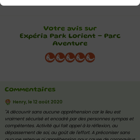
Votre avis sur
Expéria Park Lorient – Parc
Aventure
Commentaires
Henry, le
12 août 2020
A découvrir sans aucune appréhension car le lieu est
vraiment sécurisé et encadré par des personnes sympas et
compétentes. Activité qui fait appel à la réflexion, au
dépassement de soi, au goût de l'effort. A préconiser sans
aucune retenue ni appréhension pour cause de coronavirus