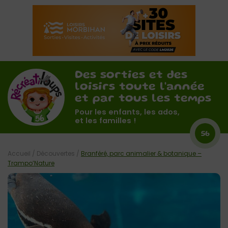
Des sorties et des
loisirs toute l'année
et par tous les temps
Pour les enfants, les ados,
et les familles !
56
Accueil
/
Découvertes
/
Branféré, parc animalier & botanique –
Trampo’Nature