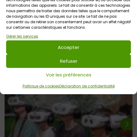
jusqu’à 120 personnes en service à table.
informations des appareils. Le fait de consentir à ces technologies
nous permettra de traiter des données telles que le comportement
Salles de séminaires et restaurant pour les
de navigation ou les ID uniques sur ce site. Le fait de ne pas
événements d’entreprises jusqu’à 120 personnes en
consentir ou de retirer son consentement peut avoir un effet négatif
sur certaines caractéristiques et fonctions.
service à table.
Gérer les services
Pour plus d’informations, pour adapter, personnaliser et
réserver votre visite, contacter le service commercial
Accepter
par tél au 02 97 42 94 66 ou par email à
contact@branfere.com
Refuser
Voir les préférences
Voir tout
Évènements
à venir
Politique de cookies
Déclaration de confidentialité