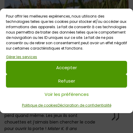
Pour offrir les meilleures expériences, nous utilisons des
technologies telles que les cookies pour stocker et/ou accéder aux
informations des appareils. Le fait de consentir à ces technologies
nous permettra de traiter des données telles que le comportement
de navigation ou les ID uniques sur ce site. Le fait de ne pas
consentir ou de retirer son consentement peut avoir un effet négatif
sur certaines caractéristiques et fonctions.
On a testé en Famille Pop Corn Labyrinthe /
Gérer les services
Labyrinthe de Maïs
Accepter
Refuser
Notre
avis
Voir les préférences
C’est trop bien d’aller jouer dans le
Labyrinthe de maïs ! On fait semblant de se
Politique de cookies
Déclaration de confidentialité
perdre, même si de toutes façons on se
perd quand même. Les jeux ils sont
chouettes et j’aimais bien chercher le code
pour ouvrir la porte !
Mister K. 6 ans