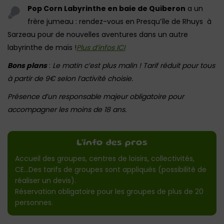
Pop Corn Labyrinthe en baie de Quiberon
a un
frère jumeau : rendez-vous en Presqu’île de Rhuys à
Sarzeau pour de nouvelles aventures dans un autre
labyrinthe de maïs !
Plus d’infos ICI
Bons plans
:
Le matin c’est plus malin ! Tarif réduit pour tous
à partir de 9€ selon l’activité choisie.
Présence d’un responsable majeur obligatoire pour
accompagner les moins de 18 ans.
L'info des pros
Accueil des groupes, centres de loisirs, collectivités,
CE…Des tarifs de groupes sont appliqués (possibilité de
réaliser un devis).
Réservation obligatoire pour les groupes de plus de 20
personnes.