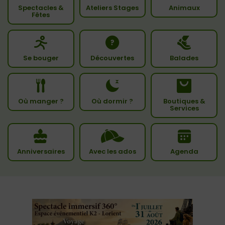
Spectacles &
Ateliers Stages
Animaux
Fêtes
Se bouger
Découvertes
Balades
Où manger ?
Où dormir ?
Boutiques &
Services
Anniversaires
Avec les ados
Agenda