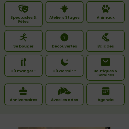
Spectacles &
Ateliers Stages
Animaux
Fêtes
Se bouger
Découvertes
Balades
Où manger ?
Où dormir ?
Boutiques &
Services
Anniversaires
Avec les ados
Agenda