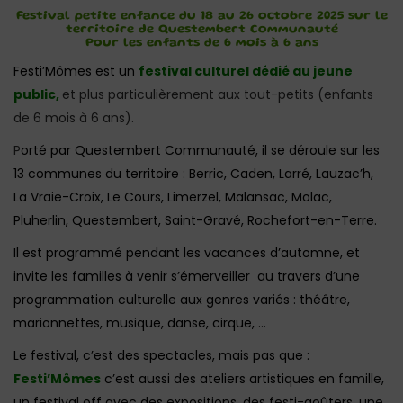
Festival petite enfance du 18 au 26 octobre 2025 sur le
territoire de Questembert Communauté
Pour les enfants de 6 mois à 6 ans
Festi’Mômes est un
festival culturel dédié au jeune
public,
et plus particulièrement aux tout-petits (enfants
de 6 mois à 6 ans).
P
orté par Questembert Communauté, il se déroule sur les
13 communes du territoire : Berric, Caden, Larré, Lauzac’h,
La Vraie-Croix, Le Cours, Limerzel, Malansac, Molac,
Pluherlin, Questembert, Saint-Gravé, Rochefort-en-Terre.
Il est programmé pendant les vacances d’automne, et
invite les familles à venir s’émerveiller au travers d’une
programmation culturelle aux genres variés : théâtre,
marionnettes, musique, danse, cirque, …
Le festival, c’est des spectacles, mais pas que :
Festi’Mômes
c’est aussi des ateliers artistiques en famille,
un festival off avec des expositions, des festi-goûters, une