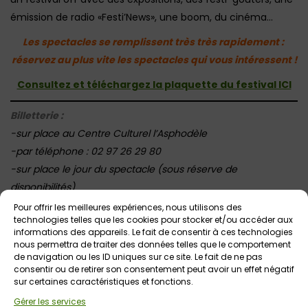
émission de radio «Festi’News», une boom, du cinéma…
Les spectacles se remplissent très très rapidement :
réservez au plus vite les spectacles qui vous intéressent !
Consultez et téléchargez la plaquette du festival ICI
Billetterie :
-sur place au Centre Culturel l’Asphodèle
-par téléphone : 02 97 26 29 80
-sur place le jour du spectacle (sous réserve de
disponibilités)
–
En ligne, c’est ICI
Pour offrir les meilleures expériences, nous utilisons des
technologies telles que les cookies pour stocker et/ou accéder aux
informations des appareils. Le fait de consentir à ces technologies
nous permettra de traiter des données telles que le comportement
de navigation ou les ID uniques sur ce site. Le fait de ne pas
Votre avis sur
consentir ou de retirer son consentement peut avoir un effet négatif
Festi’Mômes – Festival Petite
sur certaines caractéristiques et fonctions.
Enfance en Morbihan
Gérer les services