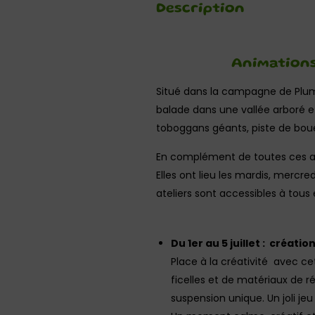
Description
Animations
Situé dans la campagne de Plum
balade dans une vallée arboré et 
toboggans géants, piste de bouées
En complément de toutes ces a
Elles ont lieu les mardis, mercre
ateliers sont accessibles à tous
Du 1er au 5 juillet : créati
Place à la créativité avec ce
ficelles et de matériaux de 
suspension unique. Un joli je