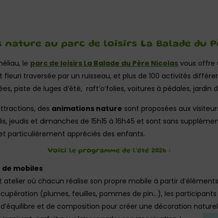
 nature au parc de loisirs La Balade du P
éliau, le
parc de loisirs La Balade du Père Nicolas
vous offre 
fleuri traversée par un ruisseau, et plus de 100 activités différen
, piste de luges d’été, raft’o’folies, voitures à pédales, jardin d
ttractions, des
animations nature
sont proposées aux visiteu
dis, jeudis et dimanches de 15h15 à 16h45 et sont sans supplément
 et particulièrement appréciés des enfants.
Voici le programme de l’été 2026 :
on de mobiles
t atelier où chacun réalise son propre mobile à partir d’éléments
récupération (plumes, feuilles, pommes de pin…), les participan
u d’équilibre et de composition pour créer une décoration naturel