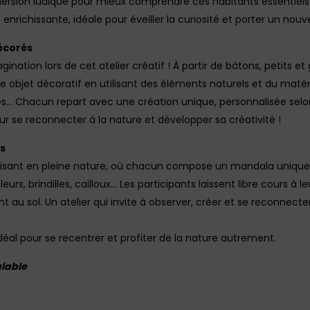
mersion ludique pour mieux comprendre ces habitants essentiels 
richissante, idéale pour éveiller la curiosité et porter un nouve
décorés
gination lors de cet atelier créatif ! À partir de bâtons, petits et
re objet décoratif en utilisant des éléments naturels et du matéri
lles… Chacun repart avec une création unique, personnalisée selo
our se reconnecter à la nature et développer sa créativité !
as
isant en pleine nature, où chacun compose un mandala unique 
leurs, brindilles, cailloux… Les participants laissent libre cours à
u sol. Un atelier qui invite à observer, créer et se reconnecte
idéal pour se recentrer et profiter de la nature autrement.
alable