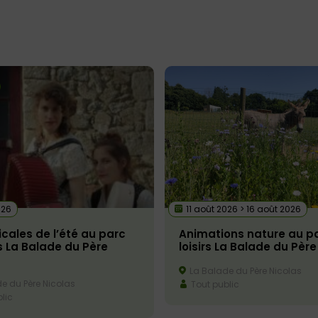
026
11 août 2026 > 16 août 2026
cales de l’été au parc
Animations nature au p
rs La Balade du Père
loisirs La Balade du Père
La Balade du Père Nicolas
e du Père Nicolas
Tout public
lic