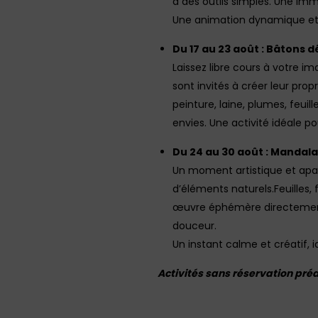
à des outils simples. Une im
Une animation dynamique et en
Du 17 au 23 août : Bâtons 
Laissez libre cours à votre ima
sont invités à créer leur prop
peinture, laine, plumes, feui
envies. Une activité idéale p
Du 24 au 30 août : Mandal
Un moment artistique et apa
d’éléments naturels.Feuilles, f
œuvre éphémère directement a
douceur.
Un instant calme et créatif, 
Activités sans réservation pré