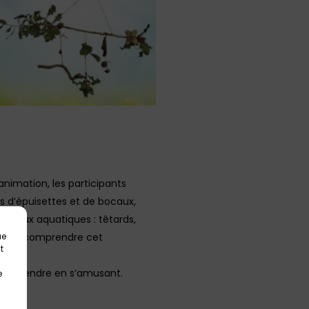
animation, les participants
s d’épuisettes et de bocaux,
nimaux aquatiques : têtards,
e mieux comprendre cet
ue
t
et apprendre en s’amusant.
e