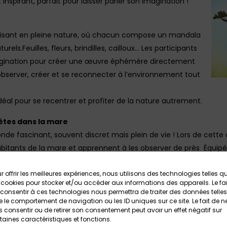
nspirant, parfait pour laisser parler son imagination !
aisant en pleine nature, où chacun compose un mandala
rels.Feuilles, fleurs, brindilles, cailloux… Les participants
imagination pour créer une œuvre éphémère directement
à observer, créer et se reconnecter à l’environnement tout
idéal pour se recentrer et profiter de la nature autrement.
 bêtes dans la mare
onde fascinant, souvent discret mais plein de vie ! Lors de cette 
abitants de la mare et apprennent à les observer de près Équipé
s explorateurs et curieux capturent avec précaution différents a
s d’insectes, tritons ou encore grenouilles. L’occasion idéale d
r offrir les meilleures expériences, nous utilisons des technologies telles q
 cookies pour stocker et/ou accéder aux informations des appareils. Le fai
stème riche et fragile.
consentir à ces technologies nous permettra de traiter des données telles
ctivité ludique et immersive, parfaite pour éveiller la curiosité 
 le comportement de navigation ou les ID uniques sur ce site. Le fait de n
 consentir ou de retirer son consentement peut avoir un effet négatif sur
taines caractéristiques et fonctions.
 au 26 juillet : Papier recyclé