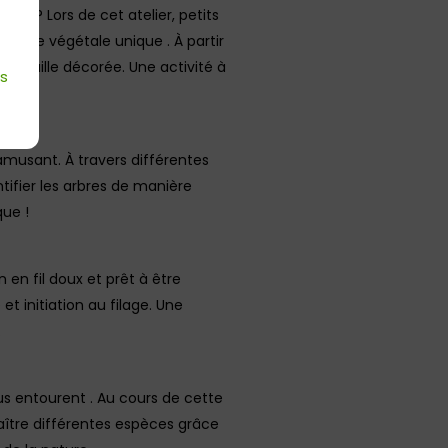
les ? Lors de cet atelier, petits
touche végétale unique . À partir
e feuille décorée. Une activité à
es
é !
s’amusant. À travers différentes
tifier les arbres de manière
que !
 en fil doux et prêt à être
et initiation au filage. Une
.
us entourent . Au cours de cette
aître différentes espèces grâce