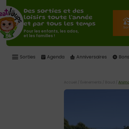
Des sorties et des
loisirs toute l'année
et par tous les temps
Pour les enfants, les ados,
et les familles !
Sorties
Agenda
Anniversaires
Bons
Accueil
/
Évènements
/
Baud
/
Anima