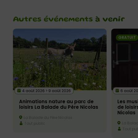
Autres événements
à venir
GRATUIT
4 août 2026 > 9 août 2026
6 août 2
Animations nature au parc de
Les musi
loisirs La Balade du Père Nicolas
de loisi
Nicolas
La Balade du Père Nicolas
La Balad
Tout public
Tout pub