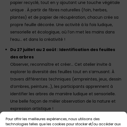
papier recyclé, tout en y ajoutant une touche végétale
unique . À partir de fibres naturelles (foin, herbes,
plantes) et de papier de récupération, chacun crée sa
propre feuille décorée. Une activité à la fois ludique,
sensorielle et écologique, où l’on met les mains dans
l’eau… et dans la créativité !
Du 27 juillet au 2 août : Identification des feuilles
des arbres
Observer, reconnaître et créer… Cet atelier invite à
explorer la diversité des feuilles tout en s’amusant. À
travers différentes techniques (empreintes, jeux, dessin
d’ombres, peinture…), les participants apprennent à
identifier les arbres de manière ludique et sensorielle.
Une belle façon de mêler observation de la nature et
expression artistique !
Du 3 août au 9 août : Découverte de la fabrication
Pour offrir les meilleures expériences, nous utilisons des
technologies telles que les cookies pour stocker et/ou accéder aux
de la laine