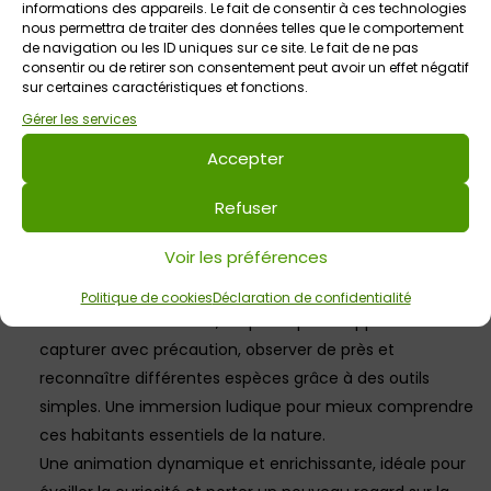
informations des appareils. Le fait de consentir à ces technologies
Plongez dans l’univers de la laine et découvrez les
nous permettra de traiter des données telles que le comportement
de navigation ou les ID uniques sur ce site. Le fait de ne pas
étapes qui transforment la laine du mouton en fil doux
consentir ou de retirer son consentement peut avoir un effet négatif
et prêt à être utilisé. Lors de cet atelier, les participants
sur certaines caractéristiques et fonctions.
expérimentent différentes étapes : lavage, cardage et
Gérer les services
initiation au filage. Une activité sensorielle et
Accepter
enrichissante pour comprendre le savoir-faire artisanal
derrière la laine.
Refuser
Du 10 au 16 août : Observation des insectes
Voir les préférences
Partez à la découverte du petit monde fascinant des
insectes et autres petites bêtes qui nous entourent . Au
Politique de cookies
Déclaration de confidentialité
cours de cette activité, les participants apprennent à
capturer avec précaution, observer de près et
reconnaître différentes espèces grâce à des outils
simples. Une immersion ludique pour mieux comprendre
ces habitants essentiels de la nature.
Une animation dynamique et enrichissante, idéale pour