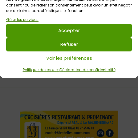
consentir ou de retirer son consentement peut avoir un effet négatif
Réservations conseillées (par tél, mail, billetweb ou
sur certaines caractéristiques et fonctions.
billetréduc) – Infos et liens pour réserver ICI
Gérer les services
Accepter
Refuser
Votre avis sur
En attendant la neige / Spectacle
Voir les préférences
jeune public au Zygo Comédie
Politique de cookies
Déclaration de confidentialité