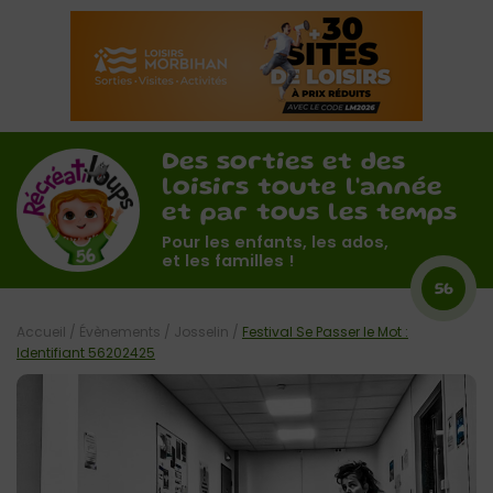
Des sorties et des
loisirs toute l'année
et par tous les temps
Pour les enfants, les ados,
et les familles !
56
Accueil
/
Évènements
/
Josselin
/
Festival Se Passer le Mot :
Identifiant 56202425