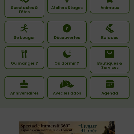
Spectacles &
Ateliers Stages
Animaux
Fêtes
Se bouger
Découvertes
Balades
Où manger ?
Où dormir ?
Boutiques &
Services
Anniversaires
Avec les ados
Agenda