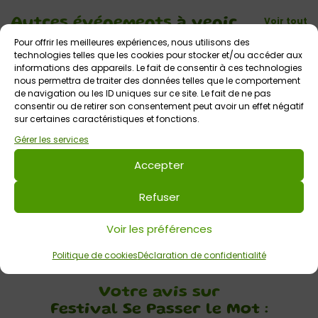
Voir tout
Autres événements
à venir
Pour offrir les meilleures expériences, nous utilisons des
technologies telles que les cookies pour stocker et/ou accéder aux
GRATUIT
informations des appareils. Le fait de consentir à ces technologies
nous permettra de traiter des données telles que le comportement
de navigation ou les ID uniques sur ce site. Le fait de ne pas
consentir ou de retirer son consentement peut avoir un effet négatif
sur certaines caractéristiques et fonctions.
Gérer les services
Accepter
13 août 2026
Refuser
Arth Maël en Balade : spectacles gratuits
Tout public
Voir les préférences
Politique de cookies
Déclaration de confidentialité
Votre avis sur
Festival Se Passer le Mot :