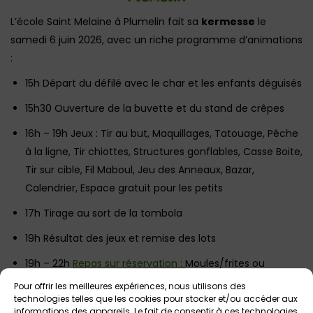
L’école Saint Melaine à Plumelin fait sa
kermesse
le
samedi 6 juin 2026, avec un riche programme d’animations
:
15h Départ du défilé avec le char et les enfants déguisés
15h30 Ouverture de la buvette et du stand de crêpes
16h – 19h Jeux : Tir au but, Maquillages, Tatouage, Pêche
à la ligne, Tir chiottes, Structures gonflables, Casse Boite,
Tir sur cible, Fil Maboul, Jeu des Anneaux, Bazar,
Calendrier, Espace gratuit pour les petits
17h Tirage au sort de la tombola
19h Résultat des jeux et remise des lots
19h – 22h
Repas sur réservation :
Moules/frites ou
galette saucisse/frites // Sur place : grillades et frites
Pour offrir les meilleures expériences, nous utilisons des
technologies telles que les cookies pour stocker et/ou accéder aux
19h – 1h Animation musicale
informations des appareils. Le fait de consentir à ces technologies