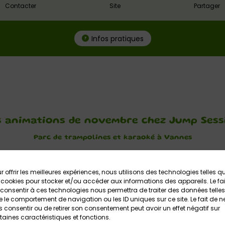
Contacter
Site
Partager
Infos pratiques
s animations de novembre chez Jump Sess
Parc de trampolines et karaoké à Vannes
Jump Session
compte un espace de 900m2 de trampolines, a
ball.
Sur réservation, vous pouvez également profiter d’une
sa
r offrir les meilleures expériences, nous utilisons des technologies telles q
 cookies pour stocker et/ou accéder aux informations des appareils. Le fai
ctivités, profitez d
‘animations ponctuelles
au fil de l’année.
consentir à ces technologies nous permettra de traiter des données telles
 le comportement de navigation ou les ID uniques sur ce site. Le fait de n
 consentir ou de retirer son consentement peut avoir un effet négatif sur
 novembre :
taines caractéristiques et fonctions.