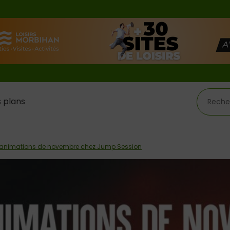
 plans
 animations de novembre chez Jump Session