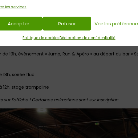
11h, jump et yoga junior
er les services
1h, journée illimitée (1h achetée = jump en illimité)
Accepter
Refuser
Voir les préférenc
& Jump : trampoline… et escalade chez Capt’n Hablock
Politique de cookies
Déclaration de confidentialité
 17h, bon plan pour les gars, petits et grands (dès 7 ans – 1h ach
r de 19h, événement « Jump, Run & Apéro » au départ du bar « S
 18h, soirée fluo
 12h, stage trampoline
s sur l’affiche ! Certaines animations sont sur inscription