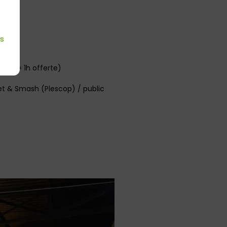
es
etée = 1h offerte)
et & Smash (Plescop) / public