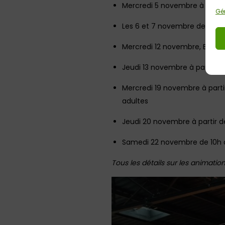
Mercredi 5 novembre à 10h et 
Gér
Les 6 et 7 novembre de 13h à 2
Mercredi 12 novembre, Bloc 
Jeudi 13 novembre à partir de
Mercredi 19 novembre à parti
adultes
Jeudi 20 novembre à partir de
Samedi 22 novembre de 10h à
Tous les détails sur les animation