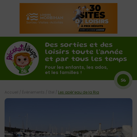
Des sorties et des
loisirs toute l'année
et par tous les temps
Pour les enfants, les ados,
et les familles !
56
Accueil
/
Évènements
/
Etel
/
Les apér’eau de la Ria