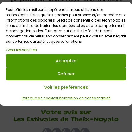
avec « Pilhaouerien », suivi du feu d’artifice.
Pour offrir les meilleures expériences, nous utilisons des
technologies telles que les cookies pour stocker et/ou accéder aux
Le 16 juillet de 18h à 22h : deux concerts pop-rock dès
informations des appareils. Le fait de consentir à ces technologies
19h avec les groupes « Tie and Dye » et « D’you call the
nous permettra de traiter des données telles que le comportement
de navigation ou les ID uniques sur ce site. Le fait de ne pas
police ? »
consentir ou de retirer son consentement peut avoir un effet négatif
sur certaines caractéristiques et fonctions.
Le 23 juillet de 18h à 22h : Karma » (musique reggae) et «
Gérer les services
Coalescence » (musique pop funk).
Accepter
Le 30 juillet de 18h à 22h : Soirée bretonne avec au
programme le duo « Danielo-Droual » et le groupe «
Refuser
Spontus ».
Voir les préférences
⇒ Autres événements de l’été à Theix-Noyalo ICI
Politique de cookies
Déclaration de confidentialité
Votre avis sur
Les Estivales de Theix-Noyalo