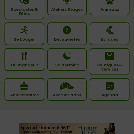
Spectacles &
Ateliers Stages
Animaux
Fêtes
Se bouger
Découvertes
Balades
Où manger ?
Où dormir ?
Boutiques &
Services
Anniversaires
Avec les ados
Agenda