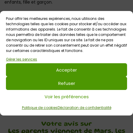
enfants, fille et garçon.
En place pour une série de scènes ordinaires qui
Pour offrir les meilleures expériences, nous utilisons des
deviennent jubilatoires lorsque l’épingle est bien placée :
technologies telles que les cookies pour stocker et/ou accéder aux
bébé, enfance, adolescence… À tout âge ses joies et ses
informations des appareils. Le fait de consentir à ces technologies
nous permettra de traiter des données telles que le comportement
galères !
de navigation ou les ID uniques sur ce site. Le fait de ne pas
consentir ou de retirer son consentement peut avoir un effet négatif
Ayant affiché complet au mythique théâtre parisien des
sur certaines caractéristiques et fonctions.
Blancs Manteaux pendant deux saisons et ayant connu un
Gérer les services
énorme succès au Festival d’Avignon, ce spectacle
Accepter
événement fait la joie d’un public de plus en plus vaste au
fil des années et de ses dates de tournée.
Refuser
Réservations conseillées (par tél, mail, billetweb ou
billetréduc) – Infos et liens pour réserver ICI
Voir les préférences
Politique de cookies
Déclaration de confidentialité
Votre avis sur
Les parents viennent de Mars, les