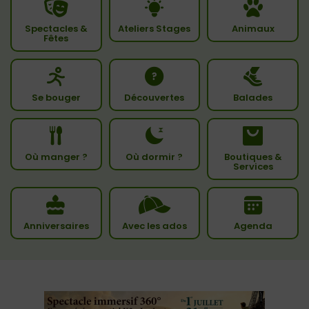
Spectacles &
Ateliers Stages
Animaux
Fêtes
Se bouger
Découvertes
Balades
Où manger ?
Où dormir ?
Boutiques &
Services
Anniversaires
Avec les ados
Agenda