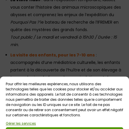
vous conter l’histoire des animaux microscopiques des
abysses et comprenez les enjeux de l’expédition du
Pourquoi Pas ?
le bateau de recherche de l’IFREMER en
quête des mystères des grands fonds.
Tout public / Le mardi et vendredi à 15h30 / Durée : 15
min.
La visite des enfants, pour les 7-10 ans
:
accompagnés d’une médiatrice culturelle, les enfants
partent à la découverte de l’huître et de son élevage à
travers des jeux ludiques, des manipulations et des
Pour offrir les meilleures expériences, nous utilisons des
moments d’exploration. Une expérience originale et
technologies telles que les cookies pour stocker et/ou accéder aux
interactive pour apprendre en s’amusant !
informations des appareils. Le fait de consentir à ces technologies
nous permettra de traiter des données telles que le comportement
Le mercredi à 10h / Durée : 45 min. / Tarif : 5€ par enfant
de navigation ou les ID uniques sur ce site. Le fait de ne pas
Informations complémentaires : contact@ostreapolis.bzh /
consentir ou de retirer son consentement peut avoir un effet négatif
sur certaines caractéristiques et fonctions.
02 21 02 56 71
Gérer les services