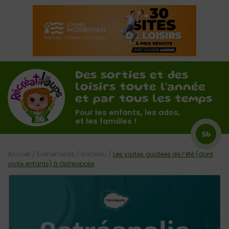
Des sorties et des
loisirs toute l'année
et par tous les temps
Pour les enfants, les ados,
et les familles !
56
Accueil
/
Évènements
/
Sarzeau
/
Les visites guidées de l’été (dont
visite enfants) à Ostréapolis