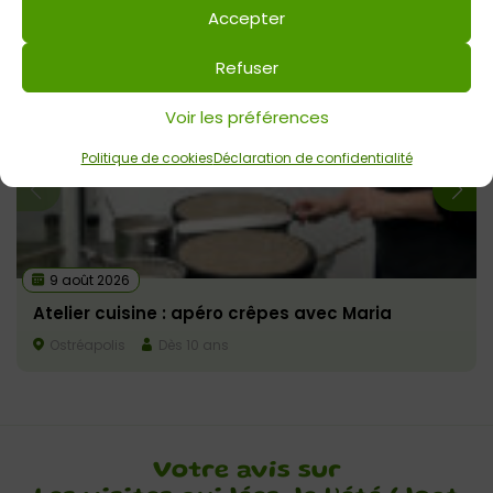
Accepter
Voir tout
Autres événements
à venir
Refuser
Voir les préférences
Politique de cookies
Déclaration de confidentialité
9 août 2026
Atelier cuisine : apéro crêpes avec Maria
Ostréapolis
Dès 10 ans
Votre avis sur