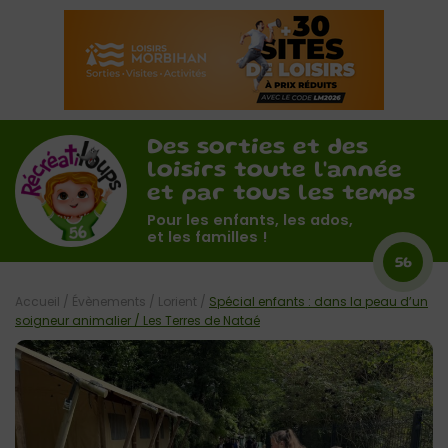
Des sorties et des
loisirs toute l'année
et par tous les temps
Pour les enfants, les ados,
et les familles !
56
Accueil
/
Évènements
/
Lorient
/
Spécial enfants : dans la peau d’un
soigneur animalier / Les Terres de Nataé