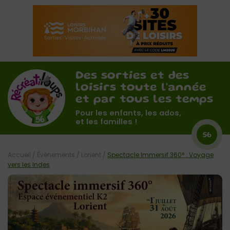
Des sorties et des
loisirs toute l'année
et par tous les temps
Pour les enfants, les ados,
et les familles !
56
Accueil
/
Évènements
/
Lorient
/
Spectacle Immersif 360° : Voyage
vers les Indes