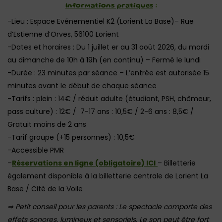
Informations pratiques
:
-Lieu : Espace Evénementiel K2 (Lorient La Base)– Rue
d’Estienne d’Orves, 56100 Lorient
-Dates et horaires : Du 1 juillet er au 31 août 2026, du mardi
au dimanche de 10h à 19h (en continu) – Fermé le lundi
-Durée : 23 minutes par séance – L’entrée est autorisée 15
minutes avant le début de chaque séance
-Tarifs : plein : 14€ / réduit adulte (étudiant, PSH, chômeur,
pass culture) : 12€ / 7-17 ans : 10,5€ / 2-6 ans : 8,5€ /
Gratuit moins de 2 ans
-Tarif groupe (+15 personnes) : 10,5€
-Accessible PMR
–
Réservations en ligne (obligatoire) ICI
– Billetterie
également disponible à la billetterie centrale de Lorient La
Base / Cité de la Voile
⇒ Petit conseil pour les parents : Le spectacle comporte des
effets sonores, lumineux et sensoriels. Le son peut être fort