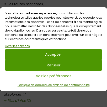
les routes maritimes,
les comptoirs et richesses de l’Orient,
Pour offrir les meilleures expériences, nous utilisons des
technologies telles que les cookies pour stocker et/ou accéder aux
Tempête, naufrage et retour à Lorient.
informations des appareils. Le fait de consentir à ces technologies
nous permettra de traiter des données telles que le comportement
Conçu pour tous les publics, ce spectacle mêle émotion,
de navigation ou les ID uniques sur ce site. Le fait de ne pas
consentir ou de retirer son consentement peut avoir un effet négatif
découverte et puissance visuelle. Il est une invitation à
sur certaines caractéristiques et fonctions.
ressentir le voyage au-delà du visible et de l’audible,
une
Gérer les services
expérience sensorielle à 360° à vivre en famille !
Accepter
Voyage vers les Indes
est
LA sortie incontournable de
l’été
pour découvrir la riche histoire qui a façonné la ville il
Refuser
y a de cela plusieurs siècles, grâce à une animation ludo-
pédagogique originale ! C’est un
spectacle immersif
Voir les préférences
inédit et insolite
qui s’intègre parfaitement dans la
Politique de cookies
Déclaration de confidentialité
programmation des 360 ans de la ville !
A découvrir
absolument !
⇒ Plus d’infos ICI