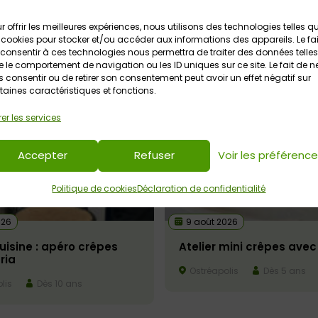
r offrir les meilleures expériences, nous utilisons des technologies telles q
 cookies pour stocker et/ou accéder aux informations des appareils. Le fai
consentir à ces technologies nous permettra de traiter des données telles
 le comportement de navigation ou les ID uniques sur ce site. Le fait de n
 consentir ou de retirer son consentement peut avoir un effet négatif sur
taines caractéristiques et fonctions.
er les services
Accepter
Refuser
Voir les préférenc
Politique de cookies
Déclaration de confidentialité
026
9 août 2026
cuisine : apéro crêpes
Atelier mini crêpes avec
ria
Ostréapolis
Dès 5 ans
lis
Dès 10 ans