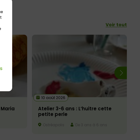
ue
t
Voir tout
e
es
10 août 2026
 Maria
Atelier 3-6 ans : L’huitre cette
petite perle
Ostréapolis
De 3 ans à 6 ans