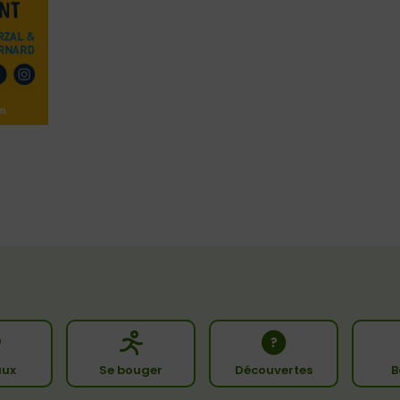
ux
Se bouger
Découvertes
B