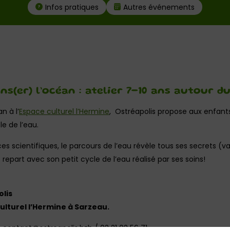
Infos pratiques
Autres événements
s(er) l’océan : atelier 7-10 ans autour du
n à l’
Espace culturel l’Hermine
, Ostréapolis propose aux enfants
e de l’eau.
es scientifiques, le parcours de l’eau révèle tous ses secrets (
repart avec son petit cycle de l’eau réalisé par ses soins!
lis
culturel l’Hermine à Sarzeau.
contact@ostreapolis.bzh / 02 21 02 56 71