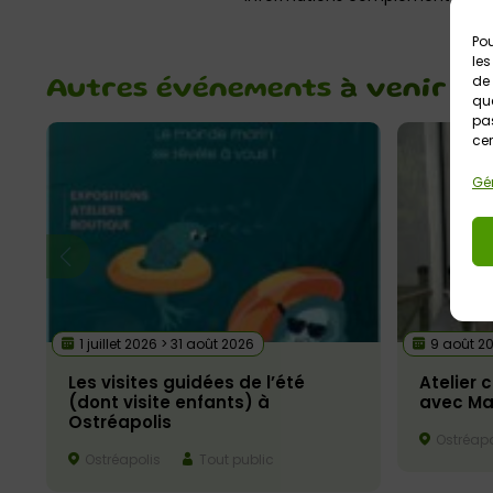
Pou
les
de 
Autres événements
à venir
que
pas
cer
Gér
1 juillet 2026 > 31 août 2026
9 août 2
Les visites guidées de l’été
Atelier 
(dont visite enfants) à
avec Ma
Ostréapolis
Ostréapo
Ostréapolis
Tout public