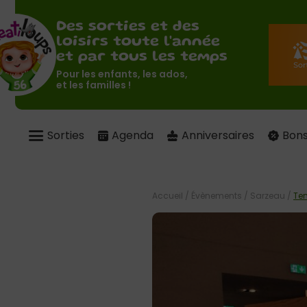
Des sorties et des
loisirs toute l'année
et par tous les temps
Pour les enfants, les ados,
et les familles !
Sorties
Agenda
Anniversaires
Bons
Accueil
/
Évènements
/
Sarzeau
/
Tem