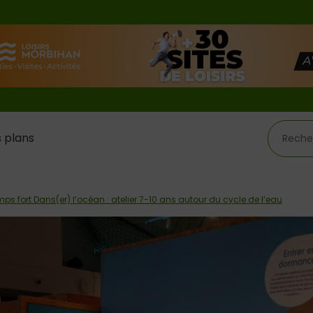
 plans
ps fort Dans(er) l’océan : atelier 7-10 ans autour du cycle de l’eau