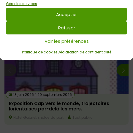
Gérer les services
Photo : Bernard Galeron / Ville de Lorient
Accepter
Refuser
Voir tout
Autres événements
à venir
Voir les préférences
GRATUIT
Politique de cookies
Déclaration de confidentialité
13 juin 2026 > 20 septembre 2026
Exposition Cap vers le monde, trajectoires
lorientaises par-delà les mers.
Hôtel Gabriel, Enclos du port
Tout public