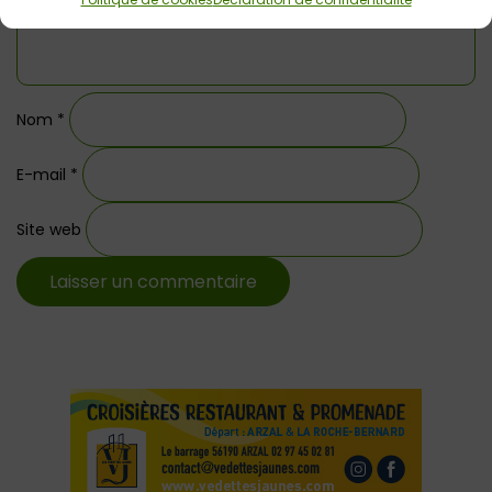
Nom
*
E-mail
*
Site web