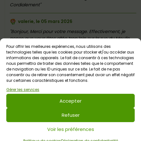
Cordialement
valerie, le
05 mars 2026
Bonjour, Merci pour votre message. Effectivement, je
pense que vous êtes allée trop loin sur la rue du Moulin
Neuf. Il y a une aire de pique-nique au bord de la rivière,
Pour offrir les meilleures expériences, nous utilisons des
donc c'est probablement cette fourche. Et il y a
technologies telles que les cookies pour stocker et/ou accéder aux
informations des appareils. Le fait de consentir à ces technologies
également un parking sur place. Cordialement
nous permettra de traiter des données telles que le comportement
de navigation ou les ID uniques sur ce site. Le fait de ne pas
consentir ou de retirer son consentement peut avoir un effet négatif
sur certaines caractéristiques et fonctions.
Gérer les services
Laisser un commentaire
Accepter
Commentaire
*
Refuser
Voir les préférences
Politique de cookies
Déclaration de confidentialité