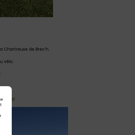
la Chartreuse de Brec’h.
u vélo.
.
du Clos
ue
t
e