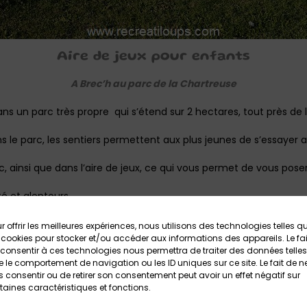
Aire de jeux pour enfants
A Brec’h au parc de la Chartreuse
ns un parc très propre qui s’étend sur 2 hectares, tout près de 
ans le parc, les sentiers permettent aux plus jeunes de s’essayer a
rc, ainsi que dans l’aire de jeux, ce qui vous permet de vous poser
té et alentours.
re de jeux :
les activités à poney et avec les animaux des Poneys 
r offrir les meilleures expériences, nous utilisons des technologies telles q
 cookies pour stocker et/ou accéder aux informations des appareils. Le fai
consentir à ces technologies nous permettra de traiter des données telles
 le comportement de navigation ou les ID uniques sur ce site. Le fait de n
 consentir ou de retirer son consentement peut avoir un effet négatif sur
taines caractéristiques et fonctions.