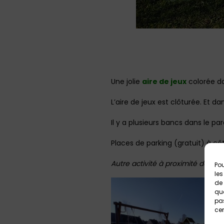
Une jolie
aire de jeux
colorée da
L’aire de jeux est clôturée. Et d
Il y a plusieurs bancs dans le pa
Places de parking (gratuit) à cô
Autre activité à proximité de l’ai
Pou
les
de 
que
pas
cer