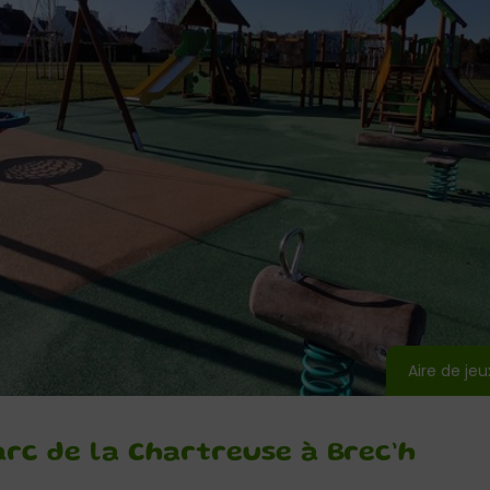
Aire de je
arc de la Chartreuse à Brec’h