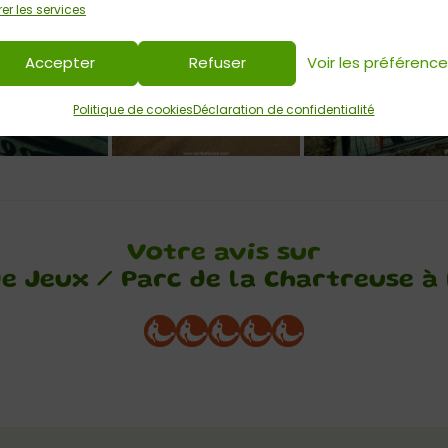
er les services
Accepter
Refuser
Voir les préférenc
Politique de cookies
Déclaration de confidentialité
Votre avis sur
de Jeux / Parc de la Chartreuse à 