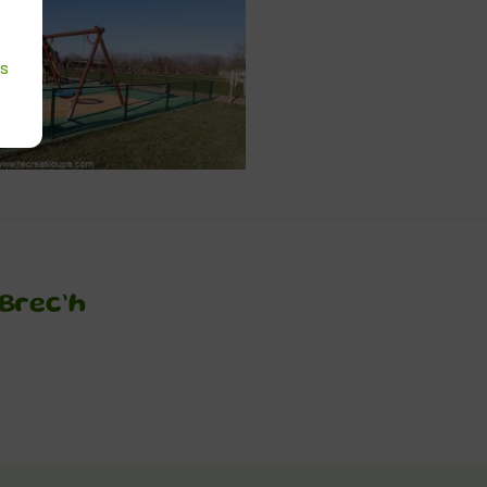
es
Brec’h