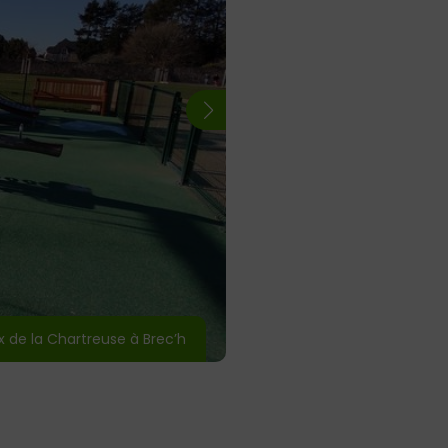
ux de la Chartreuse à Brec’h