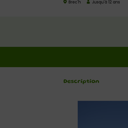
Brec'h
Jusqu'à 12 ans
Description