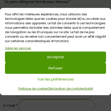
Le parc Utting est fermé pour travaux
Pour offrir les meilleures expériences, nous utilisons des
technologies telles que les cookies pour stocker et/ou accéder aux
informations des appareils. Le fait de consentir à ces technologies
Laisser un commentaire
nous permettra de traiter des données telles que le comportement
de navigation ou les ID uniques sur ce site. Le fait de ne pas
Commentaire
*
consentir ou de retirer son consentement peut avoir un effet négatif
sur certaines caractéristiques et fonctions.
Gérer les services
Accepter
Refuser
Voir les préférences
Politique de cookies
Déclaration de confidentialité
Nom
*
E-mail
*