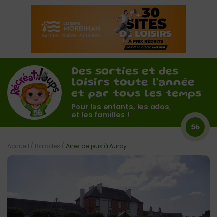
Des sorties et des
loisirs toute l'année
et par tous les temps
Pour les enfants, les ados,
et les familles !
56
Accueil
/
Balades
/
Aires de jeux à Auray