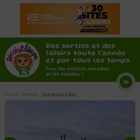
Des sorties et des
loisirs toute l'année
et par tous les temps
Pour les enfants, les ados,
et les familles !
56
Accueil
/
Balades
/
Aire de jeux à Belz