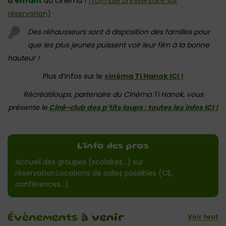
d’enfant
au cinéma !
(formule anniversaire sur
réservation)
Des réhausseurs sont à disposition des familles pour
que les plus jeunes puissent voir leur film à la bonne
hauteur !
Plus d’infos sur le
cinéma Ti Hanok ICI !
Récréatiloups, partenaire du Cinéma Ti Hanok, vous
présente le
Ciné-club des p’tits loups : toutes les infos ICI !
L'info des pros
Accueil des groupes (scolaires…) sur
réservation.Locations de salles possibles (CE,
conférences…)
Voir tout
Évènements
à venir