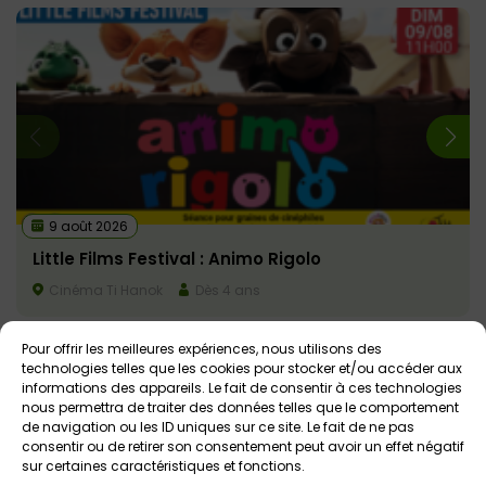
9 août 2026
Little Films Festival : Animo Rigolo
Cinéma Ti Hanok
Dès 4 ans
Pour offrir les meilleures expériences, nous utilisons des
technologies telles que les cookies pour stocker et/ou accéder aux
informations des appareils. Le fait de consentir à ces technologies
nous permettra de traiter des données telles que le comportement
Notre
avis
de navigation ou les ID uniques sur ce site. Le fait de ne pas
consentir ou de retirer son consentement peut avoir un effet négatif
Les fauteuils du cinéma sont très beaux. Ils
sur certaines caractéristiques et fonctions.
ont plusieurs couleurs et c’est très joli.