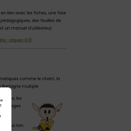
en lien avec les fiches, une frise
 pédagogiques, des feuilles de
et un manuel d’utilisateur.
te : cliquez ICI
)
hématiques comme le chant, la
 la Bretagne multiple
iques, les
ue
personnages
t
e
er plus loin