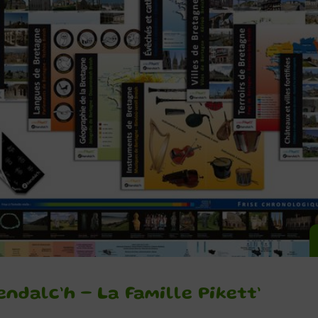
ndalc’h – La Famille Pikett’