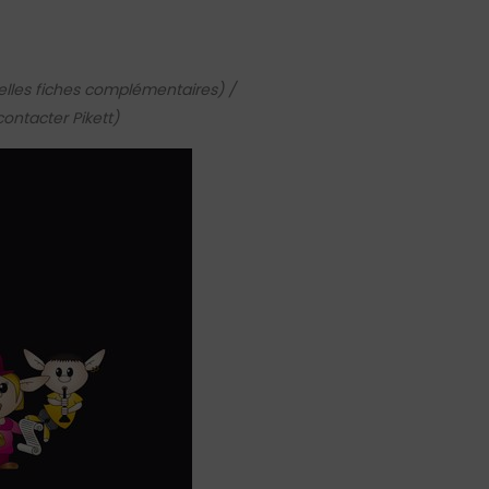
elles fiches complémentaires) /
ontacter Pikett)