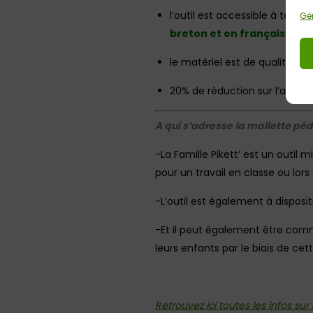
l’outil est accessible à tous l
Gér
breton et en français
le matériel est de qualité
20% de réduction sur l’achat 
A
qui s’adresse la mallette péd
-La Famille Pikett’ est un outil m
pour un travail en classe ou lors 
-L’outil est également à disposi
-Et il peut également être comm
leurs enfants par le biais de ce
Retrouvez ici toutes les infos su