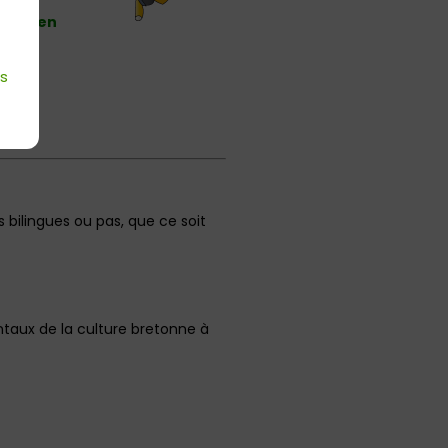
nible en
es
es bilingues ou pas, que ce soit
taux de la culture bretonne à