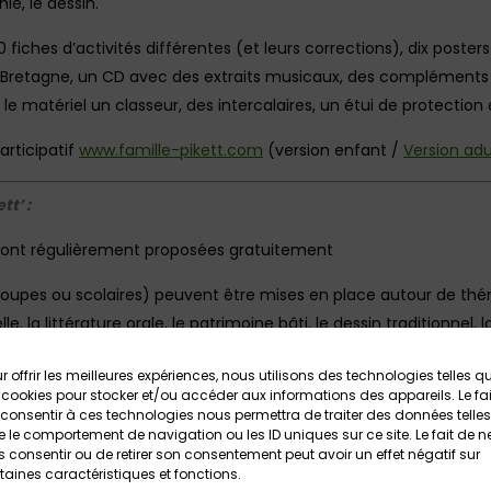
ie, le dessin.
iches d’activités différentes (et leurs corrections), dix posters 
la Bretagne, un CD avec des extraits musicaux, des compléments
 le matériel un classeur, des intercalaires, un étui de protection 
articipatif
www.famille-pikett.com
(version enfant /
Version adul
tt’ :
sont régulièrement proposées gratuitement
groupes ou scolaires) peuvent être mises en place autour de t
e, la littérature orale, le patrimoine bâti, le dessin traditionnel,
ractif avec comme interlocuteurs des petits
personnages sympath
r offrir les meilleures expériences, nous utilisons des technologies telles q
sins des korrigans qui adorent la culture bretonne. Chacun des 
 cookies pour stocker et/ou accéder aux informations des appareils. Le fai
consentir à ces technologies nous permettra de traiter des données telles
récise (géographie, langues, …)
 le comportement de navigation ou les ID uniques sur ce site. Le fait de n
 consentir ou de retirer son consentement peut avoir un effet négatif sur
lti-niveaux selon l’âge des enfants, et proposent des clés pour all
taines caractéristiques et fonctions.