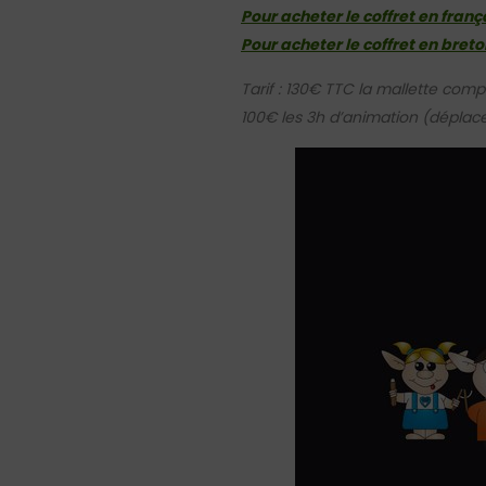
Pour acheter le coffret en frança
Pour acheter le coffret en breton
Tarif : 130€ TTC la mallette com
100€ les 3h d’animation (déplac