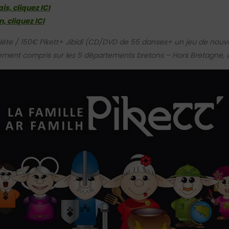
is, cliquez ICI
, cliquez ICI
plète / 150€ Pikett+ Jibidi (CD/DVD de 55 danses+ un jeu de nouv
ement compris sur les 5 départements bretons – Hors Bretagne, c