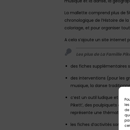
musique et la danse, la géograph
La mallette comprend plus de 50 f
chronologique de l’Histoire de 
coloriage, et pour organiser tout
A cela s’ajoute un site internet p
Les plus de La Famille Pike
des fiches supplémentaires 
des interventions (pour les 
musique, la danse traditionnell
c’est un outil ludique et att
Pou
Pikett’, des poulpiquets cou
les
de 
représente une thématique p
que
pas
les fiches d’activités sont mu
cer