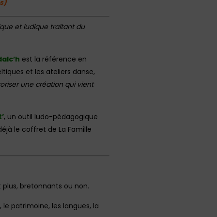
s)
que et ludique traitant du
alc’h
est la référence en
tiques et les ateliers danse,
oriser une création qui vient
t’
, un outil ludo-pédagogique
éjà le coffret de La Famille
 plus, bretonnants ou non.
 le patrimoine, les langues, la