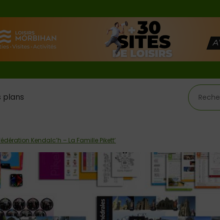
 plans
édération Kendalc’h – La Famille Pikett’