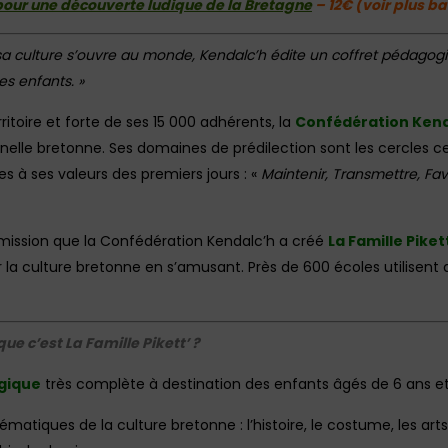
 pour une découverte ludique de la Bretagne
– 12€ (voir plus ba
sa culture s’ouvre au monde, Kendalc’h édite un coffret pédagogi
es enfants. »
ritoire et forte de ses 15 000 adhérents, la
Confédération Kend
nelle bretonne. Ses domaines de prédilection sont les cercles cel
es à ses valeurs des premiers jours : «
Maintenir, Transmettre, Fav
nsmission que la Confédération Kendalc’h a créé
La Famille Piket
r la culture bretonne en s’amusant. Près de 600 écoles utilisent d
e c’est La Famille Pikett’ ?
gique
très complète à destination des enfants âgés de 6 ans et
atiques de la culture bretonne : l’histoire, le costume, les arts,