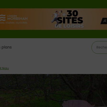
 plans
t Niau