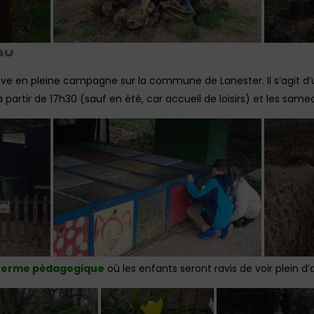
au
ve en pleine campagne sur la commune de Lanester. Il s’agit d’un
artir de 17h30 (sauf en été, car accueil de loisirs) et les same
ferme pédagogique
où les enfants seront ravis de voir plein d