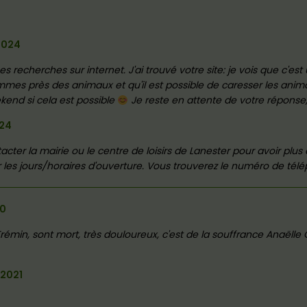
2024
s recherches sur internet. J'ai trouvé votre site: je vois que c'e
mmes près des animaux et qu'il est possible de caresser les an
kend si cela est possible
Je reste en attente de votre répons
024
acter la mairie ou le centre de loisirs de Lanester pour avoir plus
les jours/horaires d'ouverture. Vous trouverez le numéro de télé
20
Frémin, sont mort, très douloureux, c'est de la souffrance Anaëlle
2021