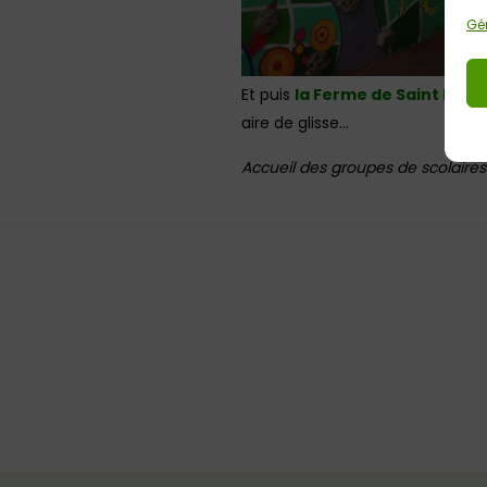
Gér
Et puis
la Ferme de Saint Niau
aire de glisse…
Accueil des groupes de scolaires