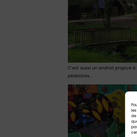
C’est aussi un endroit propice à
pédestres…
Pou
les
de 
que
pas
cer