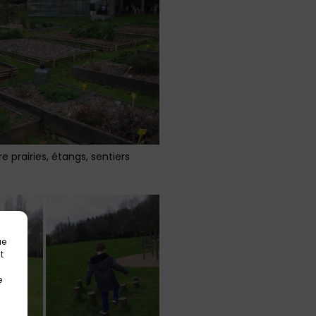
 prairies, étangs, sentiers
ue
t
e