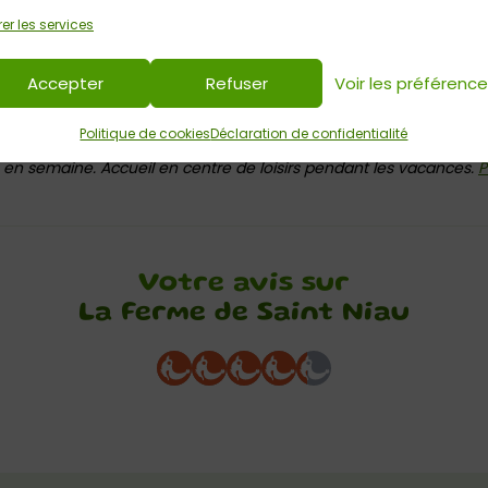
er les services
Accepter
Refuser
Voir les préférenc
, c’est aussi un terrain de jeux pour les enfants : aires de jeux, ter
Politique de cookies
Déclaration de confidentialité
 en semaine. Accueil en centre de loisirs pendant les vacances.
P
Votre avis sur
La Ferme de Saint Niau