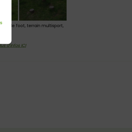
es
rains de foot, terrain multisport,
lus d’infos ICI