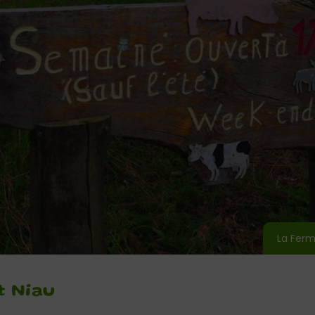
La Ferm
t Niau