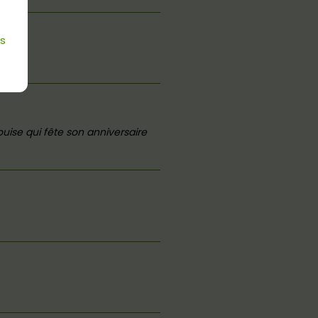
es
uise qui fête son anniversaire