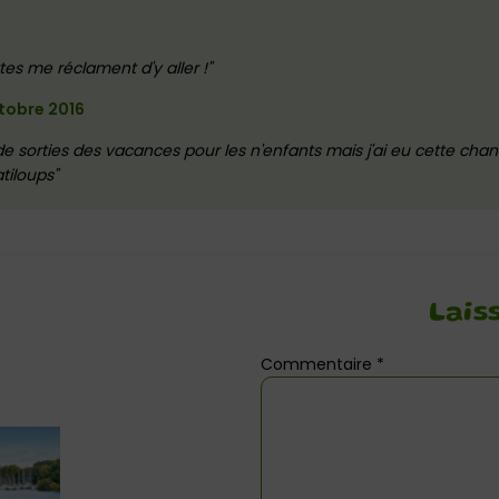
6
s me réclament d'y aller !
tobre 2016
 sorties des vacances pour les n'enfants mais j'ai eu cette chan
atiloups
Lais
Commentaire
*