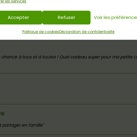
er les services
r 2019
Accepter
Refuser
Voir les préférenc
our mes loulous!!!
Politique de cookies
Déclaration de confidentialité
e chance à tous et à toutes ! Quel cadeau super pour ma petite Lo
16
 partager en famille