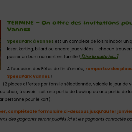
TERMINE – On offre des invitations po
Vannes
SpeedPark à Vannes
est un complexe de loisirs indoor uniq
laser, karting, billard ou encore jeux vidéos … chacun trouvera
passer un bon moment en famille !
[Lire la suite ici…]
A l’occasion des Fêtes de fin d’année,
remportez des place
SpeedPark Vannes
!
 (2 places offertes par famille sélectionnée, valable le jour de vo
u choix, à savoir : soit une partie de bowling ou une partie de la
r personne pour le kart).
per, complétez le formulaire ci-dessous jusqu’au 1er janvier
oms des gagnants seront publiés ici et les gagnants contactés par