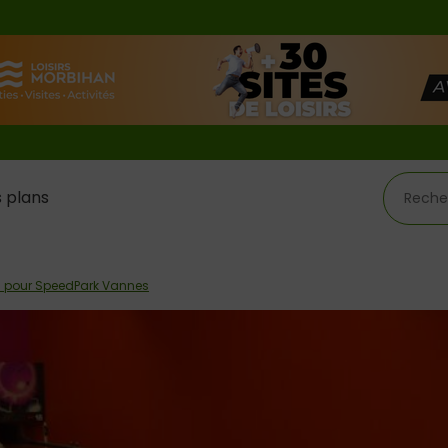
 plans
ns pour SpeedPark Vannes