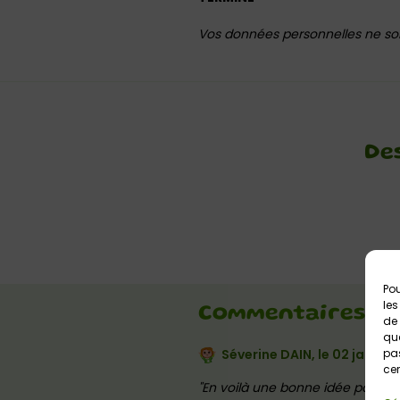
Vos données personnelles ne son
De
Pou
les
Commentaires
de 
que
pas
Séverine DAIN, le
02 janvier
cer
En voilà une bonne idée pour m