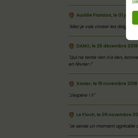
Gér
Aurélie Flamion, le
01 janvie
Allez je vais croiser les doigts p
DANO, le
26 décembre 2018
Qui ne tente rien n'a rien, bonn
en février !
Xavier, le
16 novembre 2016
J'espère ! !!
Le Floch, le
09 novembre 20
Je serais un moment agréable à