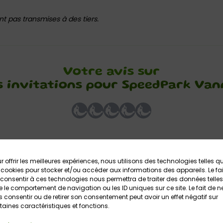
t pas transmises à des tiers.
Votre avis sur
s invitations pour SpeedPark Van
r offrir les meilleures expériences, nous utilisons des technologies telles q
 cookies pour stocker et/ou accéder aux informations des appareils. Le fai
consentir à ces technologies nous permettra de traiter des données telles
 le comportement de navigation ou les ID uniques sur ce site. Le fait de n
 consentir ou de retirer son consentement peut avoir un effet négatif sur
 2019
taines caractéristiques et fonctions.
a petite troupe