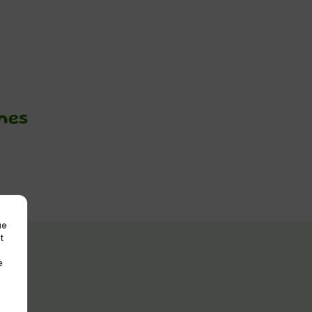
nes
ue
t
e