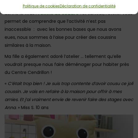
Mais ce que l’on retiendra de cet atelier… c’est qu’il vous
Politique de cookies
Déclaration de confidentialité
donne le virus :
l’envie de coudre
! Et surtout, l’atelier vous
permet de comprendre que l’activité n’est pas
inaccessible : avec les bonnes bases que nous avons
eues, nous sommes à l’aise pour créer des coussins
similaires à la maison.
Ma fille a également adoré l’atelier … tellement qu’elle
voudrait presque nous faire déménager pour habiter près
du Centre Cendrillon !
«
C’était trop bien ! Je suis trop contente d’avoir cousu ce joli
coussin. Je vais en refaire à la maison pour offrir à mes
amies. Et j’ai vraiment envie de revenir faire des stages avec
Anna
. » Miss S. 10 ans