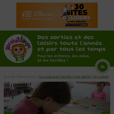
Des sorties et des
loisirs toute l'année
et par tous les temps
Pour les enfants, les ados,
et les familles !
56
Accueil
/
Bons plans
/
La couture en famille, c’est génial ! On a testé