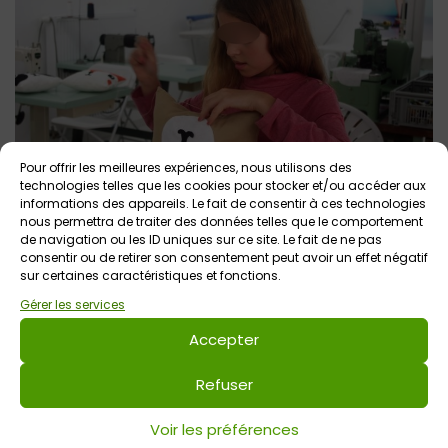
Pour offrir les meilleures expériences, nous utilisons des
technologies telles que les cookies pour stocker et/ou accéder aux
informations des appareils. Le fait de consentir à ces technologies
nous permettra de traiter des données telles que le comportement
de navigation ou les ID uniques sur ce site. Le fait de ne pas
C’était un chouette atelier qui nous a permis de réaliser un
consentir ou de retirer son consentement peut avoir un effet négatif
joli coussin en duo, et nous sommes plutôt fières du
sur certaines caractéristiques et fonctions.
résultat ! C’était aussi une belle occasion de partager du
Gérer les services
temps avec son enfant autour d’une activité, où entraide
Accepter
et partage étaient nécessaires … une belle occasion de se
construire des souvenirs en famille autour d’un joli moment
Refuser
de complicité ! L’ambiance est conviviale : Anna sait
Voir les préférences
recevoir ses petits stagiaires !