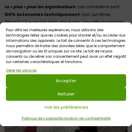
Le « plus » pour les organisateurs :
Les comédiens sont
100% autonomes techniquement
(son, lumières,
décors). Que ce soit dans une école, une salle municipale
ou un théâtre, le spectacle s’adapte partout avec une
Pour offrir les meilleures expériences, nous utilisons des
technologies telles que les cookies pour stocker et/ou accéder aux
grande facilité !
informations des appareils. Le fait de consentir à ces technologies
nous permettra de traiter des données telles que le comportement
de navigation ou les ID uniques sur ce site. Le fait de ne pas
consentir ou de retirer son consentement peut avoir un effet négatif
sur certaines caractéristiques et fonctions.
Gérer les services
Accepter
Refuser
Voir les préférences
Politique de cookies
Déclaration de confidentialité