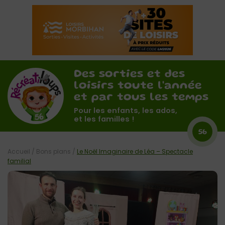
Des sorties et des
loisirs toute l'année
et par tous les temps
Pour les enfants, les ados,
et les familles !
56
Accueil
/
Bons plans
/
Le Noël Imaginaire de Léa – Spectacle
familial