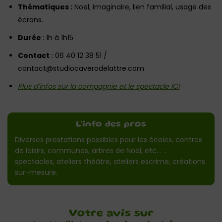
Thématiques :
Noël, imaginaire, lien familial, usage des
écrans.
Durée
: 1h à 1h15
Contact
: 06 40 12 38 51 /
contact@studiocaverodelattre.com
Plus d’infos sur la compagnie et le spectacle ICI
L'info des pros
Diverses prestations possibles pour les écoles, centres
de loisirs, communes, arbres de Noël, etc… :
spectacles, ateliers théâtre, ateliers escrime, créations
sur-mesure.
Votre avis sur