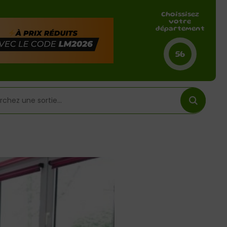
Choissisez
votre
département
56