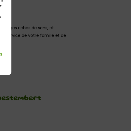
ue
t
e
partages riches de sens, et
 au service de votre famille et de
es
Questembert