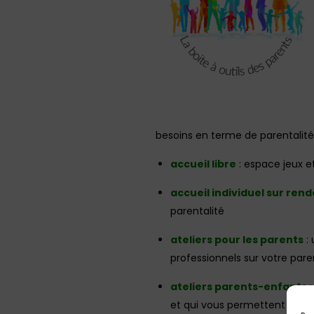
besoins en terme de parentalité 
accueil libre
: espace jeux e
accueil individuel sur ren
parentalité
ateliers pour les parents
: 
professionnels sur votre pare
ateliers parents-enfants
:
et qui vous permettent de cré