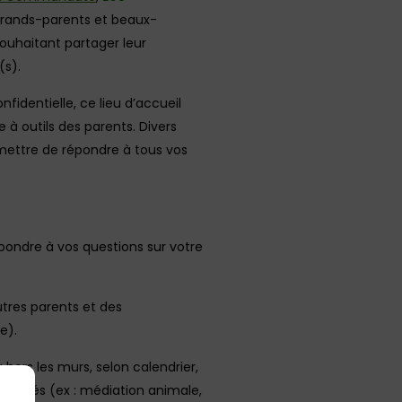
 grands-parents et beaux-
ouhaitant partager leur
(s).
identielle, ce lieu d’accueil
 à outils des parents. Divers
rmettre de répondre à tous vos
ondre à vos questions sur votre
tres parents et des
e).
 hors les murs, selon calendrier,
ctivités (ex : médiation animale,