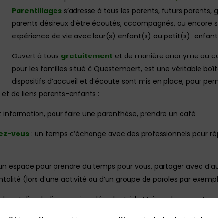
Parentillages
s’adresse à tous les parents, futurs parents,
parents désireux d’être écoutés, accompagnés, ou encore s
expérience de vie avec leur(s) enfant(s) ou petit(s)-enfant
Ouvert à tous
gratuitement
et de manière anonyme ou conf
pour les familles situé à Questembert, est une véritable boîte
dispositifs d’accueil et d’écoute sont mis en place, pour pe
et de liens parents-enfants :
t information, pour faire une parenthèse, prendre un café
dez-vous
: un temps d’échange avec des professionnels pour rép
un espace pour prendre du temps pour vous, partager avec d’au
ntalité (lors d’une activité ou d’un groupe de paroles par exempl
 des ateliers ludiques qui se déroulent à la Maison des parents ou
er et renforcer les liens avec votre enfant autour de diverses a