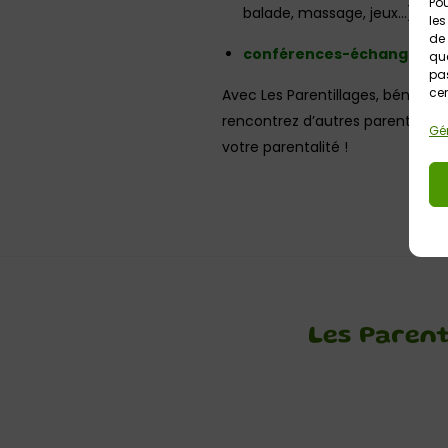
Pou
balade, massage, jeux…)
les
de 
conférences-échanges sur 
que
pas
cer
Avec Les Parentillages, bénéfici
rencontrez d’autres parents en to
Gér
votre parentalité !
Les Parent