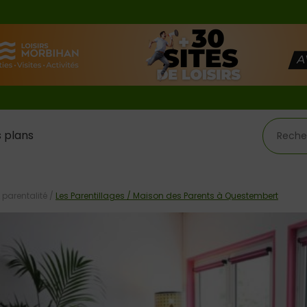
 plans
 parentalité
/
Les Parentillages / Maison des Parents à Questembert