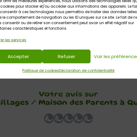
r offrir les meilleures expériences, nous utilisons des technologies telles q
 cookies pour stocker et/ou accéder aux informations des appareils. Le fai
consentir à ces technologies nous permettra de traiter des données telles
la parentalité
(ponctuellement, selon calendrier)
 le comportement de navigation ou les ID uniques sur ce site. Le fait de n
 consentir ou de retirer son consentement peut avoir un effet négatif sur
taines caractéristiques et fonctions.
ez d’une écoute bienveillante, de conseils avisés, d’échanges et 
ute convivialité ! Profitez de tous ces outils de qualité gratuits
er les services
Accepter
Refuser
Voir les préférenc
Plus d’infos sur Les Parentillages, la Maison des parents
Politique de cookies
Déclaration de confidentialité
Votre avis sur
illages / Maison des Parents à 