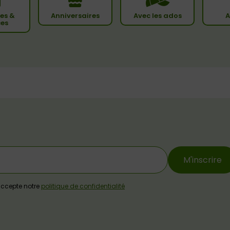
es &
Anniversaires
Avec les ados
A
ces
M'inscrire
j'accepte notre
politique de confidentialité