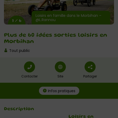
Loisirs en famille dans le Morbihan –
@L.Rannou
1 / 6
Plus de 60 idées sorties loisirs en
Morbihan
Tout public
Contacter
Site
Partager
Infos pratiques
Description
Loisirs en