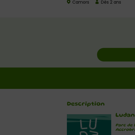
Camors
Dès 2 ans
Description
Ludan
Parc de 
Accrobra