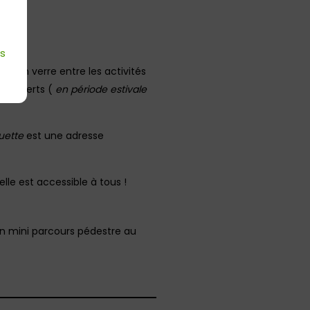
té.
es
re un verre entre les activités
 concerts (
en période estivale
uette
est une adresse
elle est accessible à tous !
 un mini parcours pédestre au