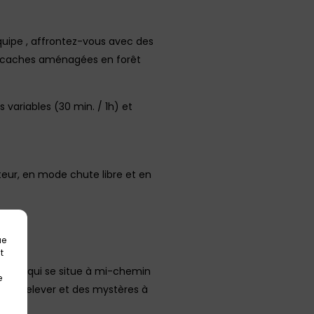
quipe , affrontez-vous avec des
s et caches aménagées en forêt
 variables (30 min. / 1h) et
eur, en mode chute libre et en
ue
t
 un jeu qui se situe à mi-chemin
e
fis à relever et des mystères à