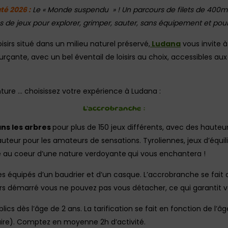
é 2026 :
Le « Monde suspendu » ! Un parcours de filets de 400m²
 de jeux pour explorer, grimper, sauter, sans équipement et pour
oisirs situé dans un milieu naturel préservé,
Ludana
vous invite à
rçante, avec un bel éventail de loisirs au choix, accessibles aux 
nture … choisissez votre expérience à Ludana :
L’accrobranche :
ans les arbres
pour plus de 150 jeux différents, avec des hauteu
uteur pour les amateurs de sensations. Tyroliennes, jeux d’équili
e au coeur d’une nature verdoyante
qui vous enchantera !
êtes équipés d’un baudrier et d’un casque. L’accrobranche se fait
urs démarré vous ne pouvez pas vous détacher, ce qui garantit v
blics dès l’âge de 2 ans. La tarification se fait en fonction de l’
aire). Comptez en moyenne 2h d’activité.