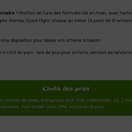
rsaire
? Profitez de l’une des formules clé en main, avec l’activ
plor Games, Quick Flight, chasse au trésor (à partir de 10 enfants
otre disposition pour laisser vos affaires si besoin
ste à côté du parc : aire de jeux pour enfants, sentiers de rando
L'info des pros
 centres de loisirs, entreprises, EVJF, EVG, collectivités, CE…) tou
proposées.
Pour établir votre offre, contactez le parc.