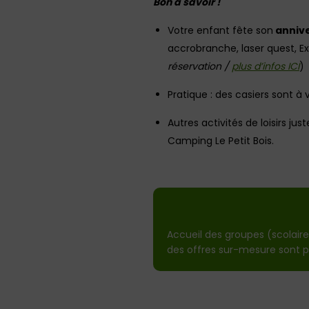
Bon à savoir !
Votre enfant fête son
annive
accrobranche, laser quest, Ex
réservation /
plus d’infos ICI
)
Pratique : des casiers sont à v
Autres activités de loisirs ju
Camping Le Petit Bois.
Accueil des groupes (scolaires,
des offres sur-mesure sont 