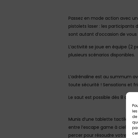
Passez en mode action avec une 
pistolets laser : les participan
sont autant d’occasion de vous 
L’activité se joue en équipe (2 
plusieurs scénarios disponibles.
L’adrénaline est au summum ave
toute sécurité ! Sensations et fr
Le saut est possible dès 8 ans. 
Pou
les
de 
Munis d’une tablette tactile, pa
que
entre l’escape game à ciel ouvert
pas
cer
percer pour résoudre votre miss