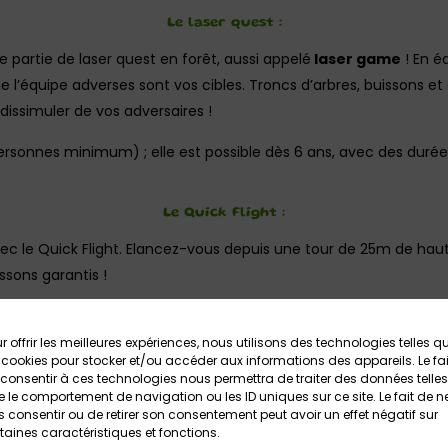
Le laser quest :
partie de laser quest en forêt, aussi appelé
laser game
! En é
ts de l’équipe adverses sont vos cibles. Troncs d’arbres, buisson
dissimuler de vos adversaires !
personnes minimum) ; elle est possible dès 6 ans, avec des durées
Le Quick Flight :
c le Quick Flight. Elancez-vous depuis une tour de 25m de haut
issons garantis !
Comptez 20 min. d’activité (équipement, briefing et saut).
r offrir les meilleures expériences, nous utilisons des technologies telles q
L’Explor Games :
 cookies pour stocker et/ou accéder aux informations des appareils. Le fai
consentir à ces technologies nous permettra de traiter des données telles
rtez à l’aventure en forêt sur un parcours d’environ 2.5km. C’est
 le comportement de navigation ou les ID uniques sur ce site. Le fait de n
, le jeu de piste et le parcours d’orientation ; vous aurez des dé
 consentir ou de retirer son consentement peut avoir un effet négatif sur
taines caractéristiques et fonctions.
ion.