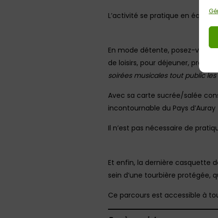
Gér
L’activité se pratique en équipe 
En mode détente, posez-vous sur
de loisirs, pour déjeuner, prend
soirées musicales tout public les
Avec sa carte sucrée/salée const
incontournable du Pays d’Auray 
Il n’est pas nécessaire de pratiq
Et enfin, la dernière casquett
sein d’une tourbière protégée, q
Ce parcours est accessible à to