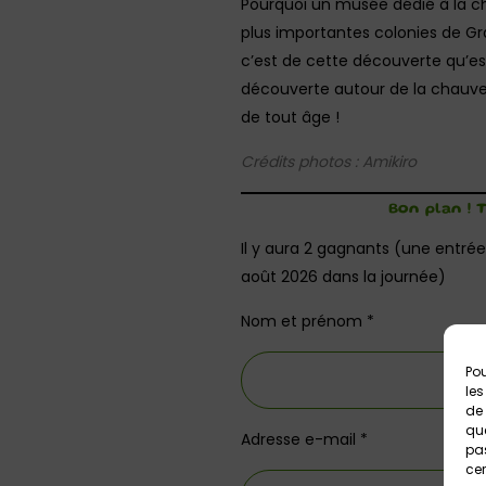
Pourquoi un musée dédié à la c
plus importantes colonies de Gr
c’est de cette découverte qu’est 
découverte autour de la chauve-
de tout âge !
Crédits photos : Amikiro
Bon plan ! 
Il y aura 2 gagnants (une entrée
août 2026 dans la journée)
Nom et prénom *
Pou
les
de 
que
Adresse e-mail *
pas
cer