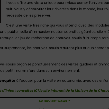
Il vous offre une visite unique pour mieux cerner l’univers p
nuit. Vous y découvrirez leur diversité dans le monde, leur r
nécessité de les préserver.
C’est une visite très riche qui vous attend, avec des modules
une public : salle d’immersion nocturne, oreilles géantes, aile 
frarouge, et jeu de recherche de chauves-souris à la lampe tor
 et surprenante, les chauves-souris n’auront plus aucun secret p
hauve-souris organise ponctuellement des visites guidées et ani
r ce petit mammifère dans son environnement.
-enquête
à l’accueil pour la visite en autonomie, avec des enfan
 d’infos : consultez ICI le site internet de la Maison de la Cha
Le saviez-vous ?