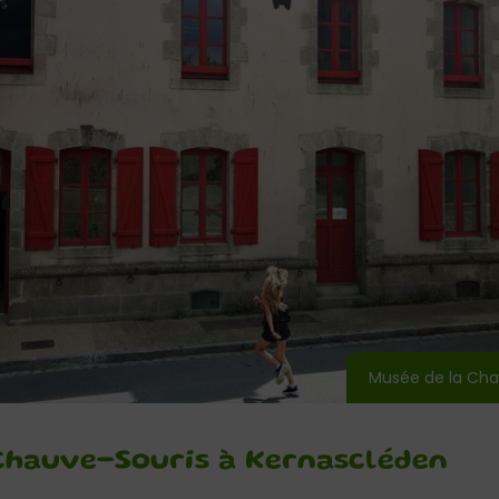
Musée de la Cha
 Chauve-Souris à Kernascléden