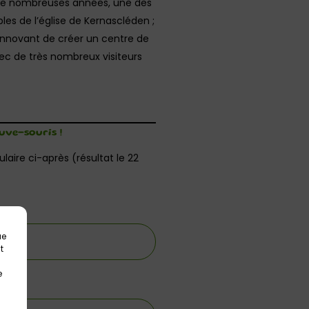
 de nombreuses années, une des
es de l’église de Kernascléden ;
t innovant de créer un centre de
ec de très nombreux visiteurs
uve-souris !
aire ci-après (résultat le 22
ue
t
e