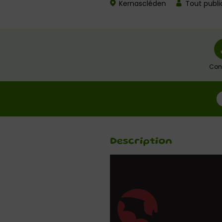
Kernascléden
Tout publi
Con
Description