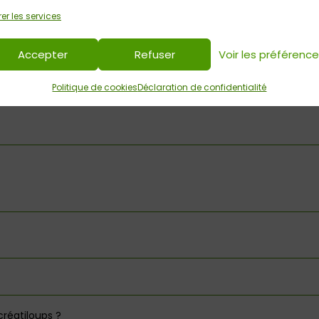
er les services
Accepter
Refuser
Voir les préférenc
Politique de cookies
Déclaration de confidentialité
éatiloups ?