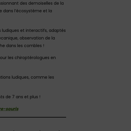
assionnant des demoiselles de la
ôle dans l’écosystème et la
 ludiques et interactifs, adaptés
mécanique, observation de la
che dans les combles !
our les chiroptérologues en
mations ludiques, comme les
ts de 7 ans et plus !
uve-souris