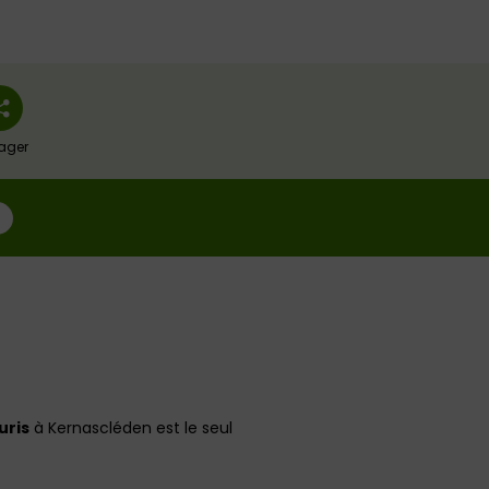
ager
uris
à Kernascléden est le seul