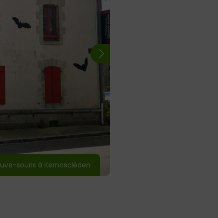
uve-souris à Kernascléden