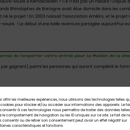
hauve-souris à Kernascléden ? Ce n’est pas un hasard ! Depuis
ands Rhinolophes de Bretagne avait élue domicile dans les combl
né le projet ! En 2003 naissait l’association Amikiro, et le proje
souris ! Le début d’une belle aventure partagée aujourd’hui av
Tentez de remporter votre entrée pour la Maison de la cha
 par gagnant) parmi les personnes qui auront complété le formul
r offrir les meilleures expériences, nous utilisons des technologies telles q
 cookies pour stocker et/ou accéder aux informations des appareils. Le fai
consentir à ces technologies nous permettra de traiter des données telles
 le comportement de navigation ou les ID uniques sur ce site. Le fait de n
 consentir ou de retirer son consentement peut avoir un effet négatif sur
taines caractéristiques et fonctions.