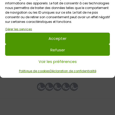
informations des appareils. Le fait de consentir à ces technologies
nous permettra de traiter des données telles que le comportement
de navigation ou les ID uniques sur ce site. Le fait de ne pas
consentir ou de retirer son consentement peut avoir un effet négatif
sur certaines caractéristiques et fonctions.
4 août 2026 > 7 août 2026
Gérer les services
Maison de la chauve-souris : profitez des visites
guidées
Accepter
Maison de la Chauve-Souris
Tout public
Refuser
Voir les préférences
Votre avis sur
Politique de cookies
Déclaration de confidentialité
Nuit de la chauve-souris