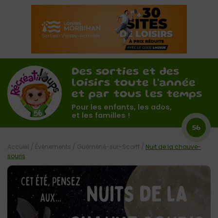
Des sorties et des
loisirs toute l'année
et par tous les temps
Pour les enfants, les ados,
et les familles !
56
Accueil
/
Évènements
/
Guéméné-sur-Scorff
/
Nuit de la chauve-
souris