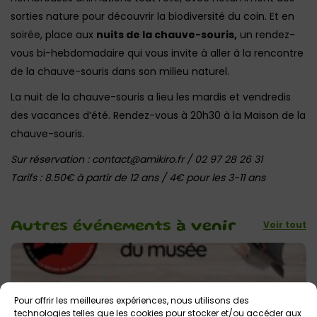
sorties nature pour découvrir la biodiversité du coin. Et en
soirée, place aux
nuits de la chauve-souris,
un rendez-
vous bi-hebdomadaire qui vous invite à aller à la rencontre
de la chauve-souris dans son milieu naturel.
La nuit de la chauve-souris a lieu les mardis et vendredis
des vacances d’été. Rendez-vous à 20h30 à la Maison de la
chauve-souris.
Sur réservation : contact@amikiro.fr / 02 97 28 26 31
Tarifs : 8.50€ à partir de 12 ans / 4€ pour les 3-11 ans
Voir tout
Autres événements
à venir
Pour offrir les meilleures expériences, nous utilisons des
technologies telles que les cookies pour stocker et/ou accéder aux