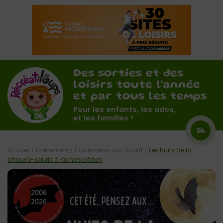
Des sorties et des
loisirs toute l'année
et par tous les temps
Pour les enfants, les ados,
et les familles !
56
Accueil
/
Évènements
/
Guéméné-sur-Scorff
/
Les Nuits de la
chauve-souris à Kernascléden