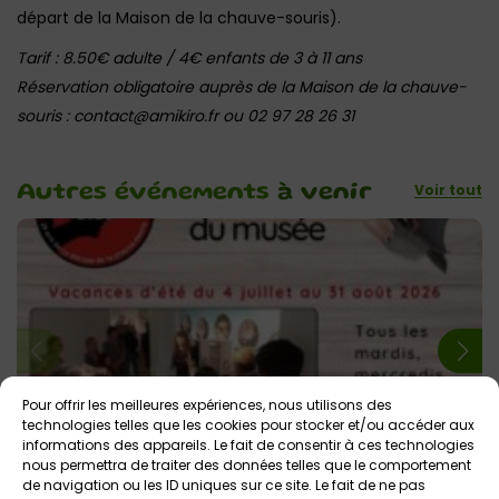
départ de la Maison de la chauve-souris).
Tarif : 8.50€ adulte / 4€ enfants de 3 à 11 ans
Réservation obligatoire auprès de la Maison de la chauve-
souris : contact@amikiro.fr ou 02 97 28 26 31
Voir tout
Autres événements
à venir
Pour offrir les meilleures expériences, nous utilisons des
technologies telles que les cookies pour stocker et/ou accéder aux
4 août 2026 > 7 août 2026
informations des appareils. Le fait de consentir à ces technologies
nous permettra de traiter des données telles que le comportement
Maison de la chauve-souris : profitez des visites
de navigation ou les ID uniques sur ce site. Le fait de ne pas
guidées