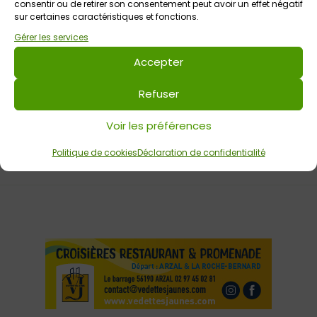
consentir ou de retirer son consentement peut avoir un effet négatif
sur certaines caractéristiques et fonctions.
Maison de la Chauve-Souris
Tout public
Gérer les services
Accepter
Votre avis sur
Refuser
Les Nuits de la chauve-souris à
Kernascléden
Voir les préférences
Politique de cookies
Déclaration de confidentialité