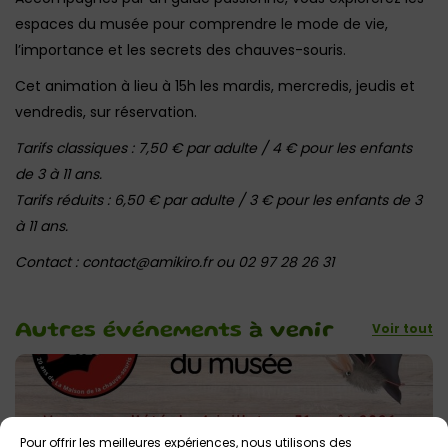
espaces du musée pour comprendre le mode de vie,
l’importance et les secrets des chauves-souris.
Cet animation à lieu à 15h les mardis, mercredis, jeudis et
vendredis, sur réservation.
Tarifs classiques : 7,50 € par adulte / 4 € pour les enfants
de 3 à 11 ans.
Tarifs réduits : 6,50 € par adulte / 3 € pour les enfants de 3
à 11 ans.
Contact : contact@amikiro.fr ou 02 97 28 26 31
Voir tout
Autres événements
à venir
Pour offrir les meilleures expériences, nous utilisons des