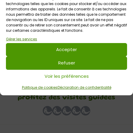
technologies telles que les cookies pour stocker et/ou accéder aux
informations des appareils. Le fait de consentir à ces technologies
nous permettra de traiter des données telles que le comportement
de navigation ou les ID uniques sur ce site. Le fait de ne pas
consentir ou de retirer son consentement peut avoir un effet négatif
sur certaines caractéristiques et fonctions.
11 août 2026 > 14 août 2026
Gérer les services
Maison de la chauve-souris : profitez des visites
guidées
Accepter
Maison de la Chauve-Souris
Tout public
Refuser
Voir les préférences
Votre avis sur
Politique de cookies
Déclaration de confidentialité
Maison de la chauve-souris :
profitez des visites guidées